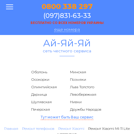
0800 338 297
(097)831-63-33
БЕСПЛАТНО СО ВСЕХ НОМЕРОВ УКРАИНЫ
еще номера
Ай-Яй-Яй
сеть честного сервиса
Оболонь
Минская
Осокорки
Позняки
Олимпийская
Льва Толстого
Дарница
Левобережная
Шулявская
Нивки
Печерская
Дружбы Народов
Тут может быть Ваш сервис
Главная
Ремонт телефонов
Ремонт Xiaomi
Ремонт Xiaomi Mi 11 Lite