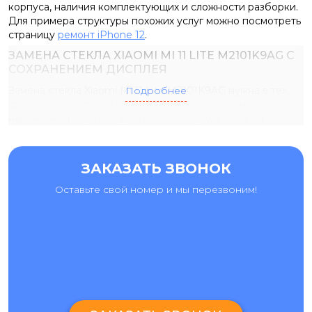
корпуса, наличия комплектующих и сложности разборки.
Для примера структуры похожих услуг можно посмотреть
страницу
ремонт iPhone 12
.
ЗАМЕНА СТЕКЛА XIAOMI MI 11 LITE M2101K9AG С
СОХРАНЕНИЕМ ДИСПЛЕЯ
Замена стекла Xiaomi Mi 11 Lite M2101K9AG нужна в тех
Подробнее
случаях, когда после падения поврежден только
наружный слой, а сам дисплейный модуль остался
исправным. Если изображение четкое, нет черных пятен,
цветных полос, мерцания, затемнений и сенсор работает
по всей площади, можно заменить только стекло и
ЗАКАЗАТЬ ЗВОНОК
сохранить родную матрицу. Перед ремонтом мастер
проверяет экран под разными углами, тестирует сенсор,
Оставьте свой номер и мы перезвоним!
оценивает состояние рамки, корпуса и посадку
дисплейного модуля. Это важный этап, потому что
скрытые повреждения после удара могут проявиться не
сразу. Если дисплей Xiaomi Mi 11 Lite M2101K9AG
работает корректно, замена стекла позволяет
восстановить внешний вид смартфона без полной
замены экранного модуля.
ЗАМЕНА ЭКРАНА И ЗАМЕНА ДИСПЛЕЯ XIAOMI