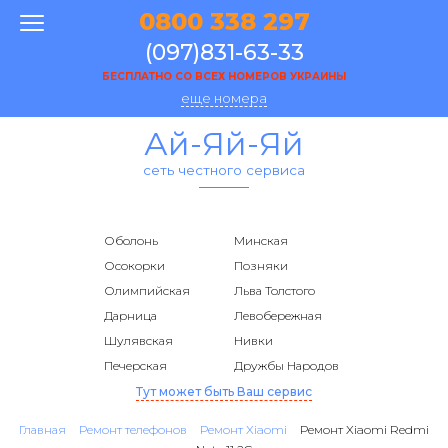
0800 338 297
(097)831-63-33
БЕСПЛАТНО СО ВСЕХ НОМЕРОВ УКРАИНЫ
еще номера
Ай-Яй-Яй
сеть честного сервиса
Оболонь
Минская
Осокорки
Позняки
Олимпийская
Льва Толстого
Дарница
Левобережная
Шулявская
Нивки
Печерская
Дружбы Народов
Тут может быть Ваш сервис
Главная
Ремонт телефонов
Ремонт Xiaomi
Ремонт Xiaomi Redmi