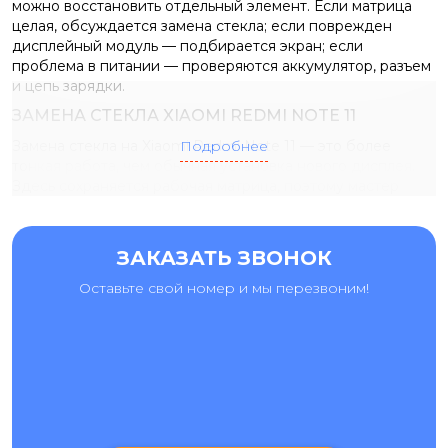
можно восстановить отдельный элемент. Если матрица
целая, обсуждается замена стекла; если поврежден
дисплейный модуль — подбирается экран; если
проблема в питании — проверяются аккумулятор, разъем
и цепь зарядки.
ЗАМЕНА СТЕКЛА XIAOMI REDMI NOTE 11
Замена стекла на Xiaomi Redmi Note 11 — это более
Подробнее
тонкая работа, чем обычная установка нового дисплея.
Здесь сохраняется рабочая матрица, поэтому мастер
сначала оценивает ее состояние. Такой ремонт имеет
смысл, если трещины есть снаружи, но изображение
остается четким, без артефактов, засветов и мертвых зон
ЗАКАЗАТЬ ЗВОНОК
сенсора. Если после удара появились черные пятна,
зеленые линии, сильное мерцание или часть
Оставьте свой номер и мы перезвоним!
изображения пропала, одной заменой стекла проблему
не решить. В таком случае мастер объяснит, почему
требуется другой вид ремонта, и заранее согласует
стоимость.
ЗАМЕНА ЭКРАНА И ЗАМЕНА ДИСПЛЕЯ XIAOMI REDMI
NOTE 11
Замена экрана Xiaomi Redmi Note 11 или замена дисплея