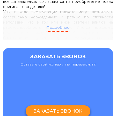
всегда владельцы соглашаются на приобретение новых
оригинальных деталей.
Увы, в ходе эксплуатации гаджета могут возникнуть
совершенно неожиданные и разные по сложности
неполадки, что в той или иной степени влияют на
работоспособность всех систем. Иногда владелец
Подробнее
предпочитает сразу купить новый смартфон, но в
большинстве случаев исправить ситуацию все же
способен грамотный
ремонт нексус 4
, за которым
обязательно рекомендуется обращаться в
специализированный салон, наподобие киевской
ЗАКАЗАТЬ ЗВОНОК
мастерской Ай-Яй-Яй. В зависимости от типа и области
распространения неисправности девайсу могут быть
Оставьте свой номер и мы перезвоним!
назначены разные реанимационные процедуры:
1. Отладка работы системы энергообеспечения. Хотя
здесь центральным элементом считается аккумулятор,
ремонтировать именно эту деталь нет никакого резона -
все ее проблемы устраняются только заменой. Зато
зарядный блок, система питания или специальные
разъемы вполне поддаются восстановлению.
2. Нормализация звукопередачи. Чаще всего, чтобы
отремонтировать lg nexus 4 e960 с указанными
ЗАКАЗАТЬ ЗВОНОК
поломками, нужно сначала разобраться, какая из ведущих