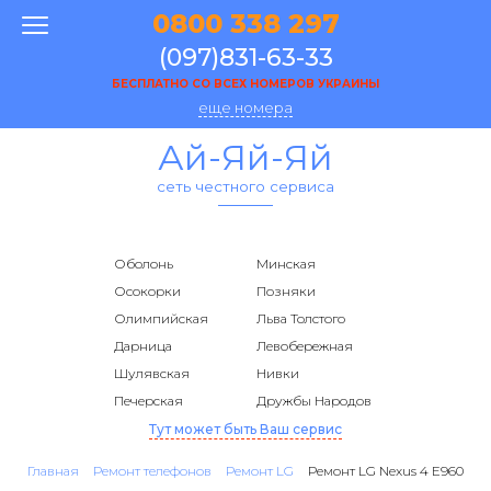
0800 338 297
(097)831-63-33
БЕСПЛАТНО СО ВСЕХ НОМЕРОВ УКРАИНЫ
еще номера
Ай-Яй-Яй
сеть честного сервиса
Оболонь
Минская
Осокорки
Позняки
Олимпийская
Льва Толстого
Дарница
Левобережная
Шулявская
Нивки
Печерская
Дружбы Народов
Тут может быть Ваш сервис
Главная
Ремонт телефонов
Ремонт LG
Ремонт LG Nexus 4 E960