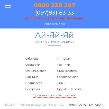
0800 338 297
(097)831-63-33
БЕСПЛАТНО СО ВСЕХ НОМЕРОВ УКРАИНЫ
еще номера
Ай-Яй-Яй
сеть честного сервиса
Оболонь
Минская
Осокорки
Позняки
Олимпийская
Льва Толстого
Дарница
Левобережная
Шулявская
Нивки
Печерская
Дружбы Народов
Тут может быть Ваш сервис
Главная
Ремонт телефонов
Ремонт LG
Ремонт LG W11 LM-K310IM