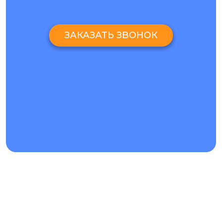
КАК ЗАКАЗАТЬ РЕМОНТ
LG
W
11 В КИЕВЕ?
ЗАКАЗАТЬ ЗВОНОК
Если у вас возникнут вопросы или вы хотите
заказать
ремонт LG
W11 на Олимпийской или в любом другом
филиале, свяжитесь с нами. Мы работаем каждый день и
с удовольствием ответим на ваши вопросы или запишем
вас на ремонт в онлайн-чате или по телефону. Также
консультацию можно получить в мессенджерах. Все
номера для связи находятся на сайте.