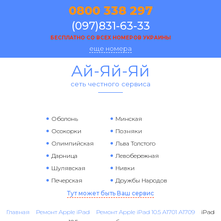
0800 338 297
(097)831-63-33
БЕСПЛАТНО СО ВСЕХ НОМЕРОВ УКРАИНЫ
еще номера
Ай-Яй-Яй
сеть честного сервиса
Оболонь
Минская
Осокорки
Позняки
Олимпийская
Льва Толстого
Дарница
Левобережная
Шулявская
Нивки
Печерская
Дружбы Народов
Тут может быть Ваш сервис
Главная
Ремонт Apple iPad
Ремонт Apple iPad 10.5 A1701 A1709
iPad