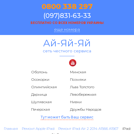
0800 338 297
(097)831-63-33
БЕСПЛАТНО СО ВСЕХ НОМЕРОВ УКРАИНЫ
еще номера
Ай-Яй-Яй
сеть честного сервиса
Оболонь
Минская
Осокорки
Позняки
Олимпийская
Льва Толстого
Дарница
Левобережная
Шулявская
Нивки
Печерская
Дружбы Народов
Тут может быть Ваш сервис
Главная
Ремонт Apple iPad
Ремонт iPad Air 2 2014 A1566 A1567
iPad