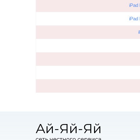
iPad 
iPad 
Ай-Яй-Яй
сеть честного сервиса