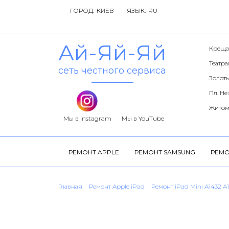
ГОРОД:
ЯЗЫК:
Ай-Яй-Яй
Креща
Театр
сеть честного сервиса
Золоты
Пл. Н
Житом
Мы в Instagram
Мы в YouTube
РЕМОНТ APPLE
РЕМОНТ SAMSUNG
РЕМО
Главная
Ремонт Apple iPad
Ремонт iPad Mini A1432 A