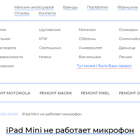
Магазин аксессуаров
Бренды
Портфолио
Франшиза
Отзывы
Контакты
тик
Шулявская
Минская
Осокорки
альная
КПИ
Оболонь
Олимпийс
е ворота
Святошино
Университет
Дарница
езависимости
Нивки
Вокзальная
Лесная
ирская
Тут может быть Ваш сервис
НТ MOTOROLA
РЕМОНТ XIAOMI
РЕМОНТ PIXEL
РЕМОНТ O
1454 A1455
iPad Mini не работает микрофон
iPad Mini не работает микрофон