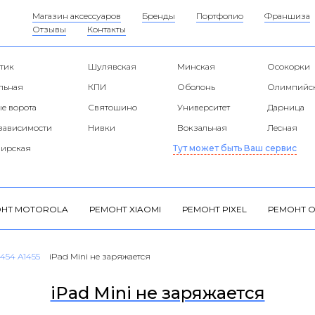
Магазин аксессуаров
Бренды
Портфолио
Франшиза
Отзывы
Контакты
тик
Шулявская
Минская
Осокорки
альная
КПИ
Оболонь
Олимпийс
е ворота
Святошино
Университет
Дарница
езависимости
Нивки
Вокзальная
Лесная
ирская
Тут может быть Ваш сервис
НТ MOTOROLA
РЕМОНТ XIAOMI
РЕМОНТ PIXEL
РЕМОНТ O
1454 A1455
iPad Mini не заряжается
iPad Mini не заряжается