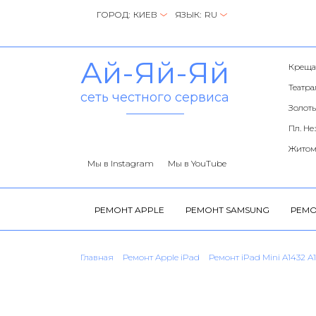
ГОРОД:
ЯЗЫК:
Ай-Яй-Яй
Креща
Театр
сеть честного сервиса
Золоты
Пл. Н
Житом
Мы в Instagram
Мы в YouTube
РЕМОНТ APPLE
РЕМОНТ SAMSUNG
РЕМО
Главная
Ремонт Apple iPad
Ремонт iPad Mini A1432 A