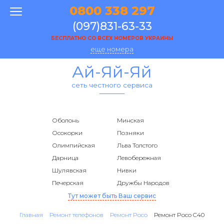
0800 338 297
(097)831-63-33
БЕСПЛАТНО СО ВСЕХ НОМЕРОВ УКРАИНЫ
еще номера
Ай-Яй-Яй
сеть честного сервиса
Оболонь
Минская
Осокорки
Позняки
Олимпийская
Льва Толстого
Дарница
Левобережная
Шулявская
Нивки
Печерская
Дружбы Народов
Тут может быть Ваш сервис
Главная
Ремонт телефонов
Ремонт Poco
Ремонт Poco C40