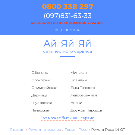
0800 338 297
(097)831-63-33
БЕСПЛАТНО СО ВСЕХ НОМЕРОВ УКРАИНЫ
еще номера
Ай-Яй-Яй
сеть честного сервиса
Оболонь
Минская
Осокорки
Позняки
Олимпийская
Льва Толстого
Дарница
Левобережная
Шулявская
Нивки
Печерская
Дружбы Народов
Тут может быть Ваш сервис
Главная
Ремонт телефонов
Ремонт Poco
Ремонт Poco X4 GT