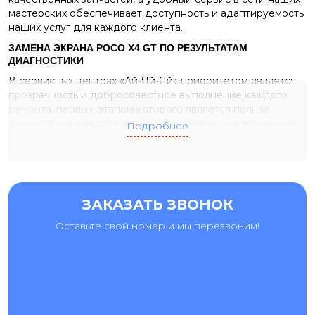
мастерских обеспечивает доступность и адаптируемость
наших услуг для каждого клиента.
ЗАМЕНА ЭКРАНА POCO X4 GT ПО РЕЗУЛЬТАТАМ
ДИАГНОСТИКИ
В сервисных центрах «Ай-Яй-Яй» приоритетом является
прозрачность и добросовестное выполнение каждого
ремонта, первым этапом которого является полная
диагностика каждого устройства. Именно на его основе
Подробнее
можно сэкономить время при работе с функциональными
элементами, не требующими вмешательства, и
обеспечить устранение даже скрытых проблем.
Причинами обращения к нашим мастерам за
диагностикой могут быть следующие проблемы:
ЗАКАЗАТЬ ЗВОНОК
пятна, полосы или «волны» на экране;
Оставьте свой номер и мы перезвоним!
проблемы с настройкой и автоматической
регулировкой яркости подсветки;
битые пиксели, цветовые узоры или мерцания.
В этом случае только диагностика точно покажет,
требуется ли
замена экрана Poco X4
GT, или дисплей все