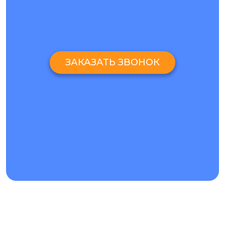
работы на профильном оборудовании.
Все упомянутые условия гарантируют Вам,что
качественный и эффективный
ремонт
Realme 2 будет
проведен точно в срок и порадует долговечным
результатом.
ЗАКАЗАТЬ ЗВОНОК
Rate this page