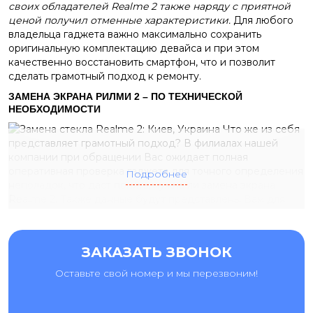
своих обладателей Realme 2 также наряду с приятной
ценой получил отменные характеристики.
Для любого
владельца гаджета важно максимально сохранить
оригинальную комплектацию девайса и при этом
качественно восстановить смартфон, что и позволит
сделать грамотный подход к ремонту.
ЗАМЕНА ЭКРАНА РИЛМИ 2 – ПО ТЕХНИЧЕСКОЙ
НЕОБХОДИМОСТИ
Что же из себя
представляет грамотный подход? В филиалах нашей
компании при обращении Вас ожидает полная
оперативная проверка гаджета для точного определения
Подробнее
неполадок, что даст понять, нужна ли замена экрана
Realme 2. Также данные будут представлены Вам для
согласования той или иной процедуры.
В СЦ “Ай-Яй-Яй”
Вам предоставят современный уровень услуг:
обязательная диагностика всегда бесплатна;
ЗАКАЗАТЬ ЗВОНОК
точно предварительно назначаем сроки работ
Оставьте свой номер и мы перезвоним!
замена экрана Рилми
2 длится всего пару часов;
услуги опытных инженеров