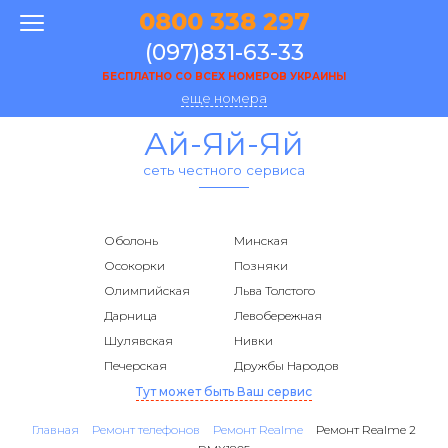
0800 338 297
(097)831-63-33
БЕСПЛАТНО СО ВСЕХ НОМЕРОВ УКРАИНЫ
еще номера
Ай-Яй-Яй
сеть честного сервиса
Оболонь
Минская
Осокорки
Позняки
Олимпийская
Льва Толстого
Дарница
Левобережная
Шулявская
Нивки
Печерская
Дружбы Народов
Тут может быть Ваш сервис
Главная
Ремонт телефонов
Ремонт Realme
Ремонт Realme 2