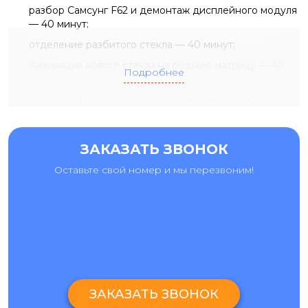
разбор Самсунг F62 и демонтаж дисплейного модуля
— 40 минут;
отделение разбитого стекла — 40 минут;
ламинация нового стекла на родную матрицу — 40
Подробнее
минут;
сборка устройства и проверка — 30–40 минут.
Замена стекла Samsung F62 возможна, если изображение
без пятен и полос, а сенсор сохраняет полную
ЗАКАЗАТЬ ЗВОНОК
работоспособность.
ДИАГНОСТИКА, ПРОФИЛАКТИКА, ПРОШИВКА И
Оставьте свой номер и мы перезвоним!
ДРУГИЕ УСЛУГИ
Перед тем как будет выполнен ремонт Самсунг F62,
мастера проводят диагностику. Она помогает точно
определить причину неисправности, согласовать объем
работ и быстро озвучить актуальные цены на ремонт
Samsung F62. Также у нас часто заказывают
профилактику Samsung F62 после попадания влаги,
чистку после воды и перепрошивку устройства при
ЗАКАЗАТЬ ЗВОНОК
системных сбоях, зависаниях или нестабильной работе