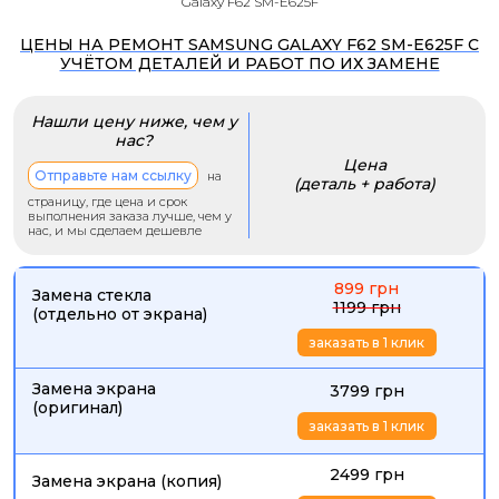
Galaxy F62 SM-E625F
ЦЕНЫ НА РЕМОНТ SAMSUNG GALAXY F62 SM-E625F С
УЧЁТОМ ДЕТАЛЕЙ И РАБОТ ПО ИХ ЗАМЕНЕ
Нашли цену ниже, чем у
нас?
Цена
Отправьте нам ссылку
на
(деталь + работа)
страницу, где цена и срок
выполнения заказа лучше, чем у
нас, и мы сделаем дешевле
899 грн
Замена стекла
1199 грн
(отдельно от экрана)
заказать в 1 клик
Замена экрана
3799 грн
(оригинал)
заказать в 1 клик
2499 грн
Замена экрана (копия)