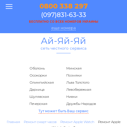
0800 338 297
(097)831-63-33
БЕСПЛАТНО СО ВСЕХ НОМЕРОВ УКРАИНЫ
еще номера
Ай-Яй-Яй
сеть честного сервиса
Оболонь
Минская
Осокорки
Позняки
Олимпийская
Льва Толстого
Дарница
Левобережная
Шулявская
Нивки
Печерская
Дружбы Народов
Тут может быть Ваш сервис
Главная
Ремонт смарт часов
Ремонт Apple Watch
Ремонт Apple