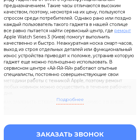
предназначением. Такие часы отличаются высоким
качеством, поэтому, несмотря на их цену, пользуются
спросом среди потребителей. Однако рано или поздно
каждый пользователь такого гаджета в нашей столице
все равно пытается найти сервисный центр, где
ремонт
Apple Watch Series 3 (Киев)
помогут выполнить
качественно и быстро. Неаккуратная носка смарт-часов,
выход из строя отдельных деталей или функциональный
износ устройства приводят к поломке, устранив которую
гаджет еще можно полноценно использовать. В
сервисном центре «Ай-Яй-Яй» работают опытные
специалисты, постоянно совершенствующие свои
методики работы с техникой Apple, поэтому ремонт
любых новинок можно осуществить в течение рабочего
дня.
Подробнее
КАК ЗАМЕНИТЬ СТЕКЛО ЭППЛ ВОТЧ СИРИЕС 3 В КИЕВЕ
БЫСТРО И КАЧЕСТВЕННО
При обращении к специалистам «Ай-Яй-Яй» с просьбой
заменить стекло Эппл Вотч 3 в Киеве,
инженеры решают
данный вопрос гораздо быстрее своих коллег из других
ЗАКАЗАТЬ ЗВОНОК
сервисных центров, поскольку комплектующие даже на