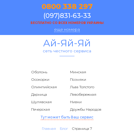
0800 338 297
(097)831-63-33
БЕСПЛАТНО СО ВСЕХ НОМЕРОВ УКРАИНЫ
еще номера
Ай-Яй-Яй
сеть честного сервиса
Оболонь
Минская
Осокорки
Позняки
Олимпийская
Льва Толстого
Дарница
Левобережная
Шулявская
Нивки
Печерская
Дружбы Народов
Тут может быть Ваш сервис
Главная
Блог
Страница 7