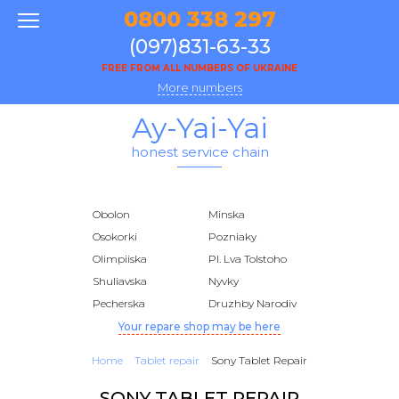
0800 338 297
(097)831-63-33
FREE FROM ALL NUMBERS OF UKRAINE
More numbers
Ay-Yai-Yai
honest service chain
Obolon
Minska
Osokorki
Pozniaky
Olimpiiska
Pl. Lva Tolstoho
Shuliavska
Nyvky
Pecherska
Druzhby Narodiv
Your repare shop may be here
Home
Tablet repair
Sony Tablet Repair
SONY TABLET REPAIR