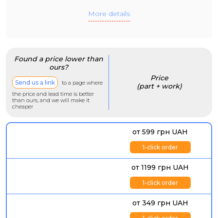
More details
Found a price lower than
ours?
Price
Send us a link
to a page where
(part + work)
the price and lead time is better
than ours, and we will make it
cheaper
от 599 грн UAH
1-click order
от 1199 грн UAH
1-click order
от 349 грн UAH