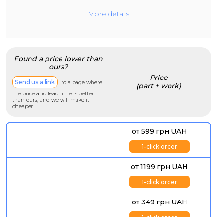
More details
Found a price lower than
ours?
Price
Send us a link
to a page where
(part + work)
the price and lead time is better
than ours, and we will make it
cheaper
от 599 грн UAH
1-click order
от 1199 грн UAH
1-click order
от 349 грн UAH