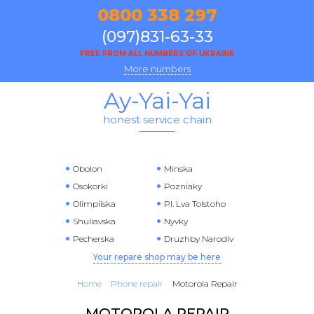
0800 338 297
(097)831-63-33
FREE FROM ALL NUMBERS OF UKRAINE
More numbers
Ay-Yai-Yai
honest service chain
Obolon
Minska
Osokorki
Pozniaky
Olimpiiska
Pl. Lva Tolstoho
Shuliavska
Nyvky
Pecherska
Druzhby Narodiv
Your repare shop may be here
Home
Phone repair
Motorola Repair
MOTOROLA REPAIR