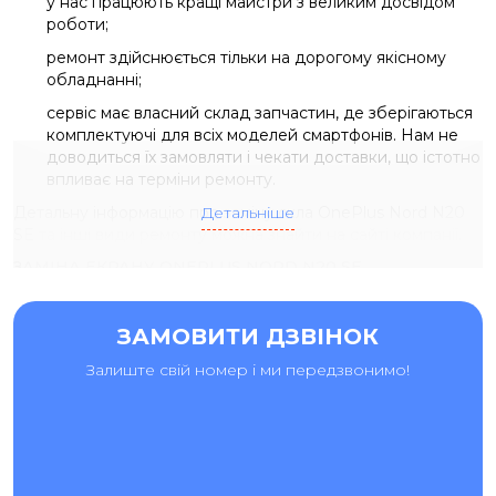
у нас працюють кращі майстри з великим досвідом
роботи;
ремонт здійснюється тільки на дорогому якісному
обладнанні;
сервіс має власний склад запчастин, де зберігаються
комплектуючі для всіх моделей смартфонів. Нам не
доводиться їх замовляти і чекати доставки, що істотно
впливає на терміни ремонту.
Детальну інформацію про заміну скла OnePlus Nord N20
Детальніше
SE та інші види ремонту можна знайти на сайті компанії.
ЗАМІНА ЕКРАНУ ONEPLUS NORD N20 SE
ПРОФЕСІЙНИМИ СПІВРОБІТНИКАМИ СЕРВІСНОГО
ЦЕНТРУ "АЙ-ЯЙ-ЯЙ"
ЗАМОВИТИ ДЗВІНОК
Після прикрого падіння смартфона може знадобитися
заміна екрану OnePlus Nord N20 SE. Якщо ви помітили, що
Залиште свій номер і ми передзвонимо!
ваш дисплей пошкодився при ударі, вам, швидше за все,
доведеться замінити дисплейний модуль. Зазвичай це
відбувається в самий незручний момент. У сервісному
центрі "Ай-яй-яй " ви можете замінити екран, навіть не
приїжджаючи до нас в майстерню. Кур'єр забере ваш
смартфон в ремонт, а після того, як майстер усуне всі