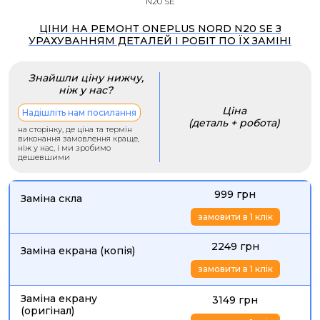
N20 SE
ЦІНИ НА РЕМОНТ ONEPLUS NORD N20 SE З
УРАХУВАННЯМ ДЕТАЛЕЙ І РОБІТ ПО ЇХ ЗАМІНІ
Знайшли ціну нижчу,
ніж у нас?
Ціна
Надішліть нам посилання
(деталь + робота)
на сторінку, де ціна та термін
виконання замовлення краще,
ніж у нас, і ми зробимо
дешевшими
999 грн
Заміна скла
замовити в 1 клік
2249 грн
Заміна екрана (копія)
замовити в 1 клік
Заміна екрану
3149 грн
(оригінал)