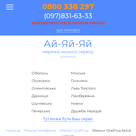
0800 338 297
(097)831-63-33
БЕЗКОШТОВНО ЗІ ВСІХ НОМЕРІВ УКРАЇНИ
ще номери
Ай-Яй-Яй
мережа чесного сервісу
Оболонь
Мінська
Осокорки
Позняки
Олимпійська
Льва Толстого
Дарниця
Лівобережна
Шулявська
Нивки
Печерська
Дружби Народів
Тут може бути Ваш сервіс
Головна
Ремонт телефонів
Ремонт OnePlus
Ремонт OnePlus Nord