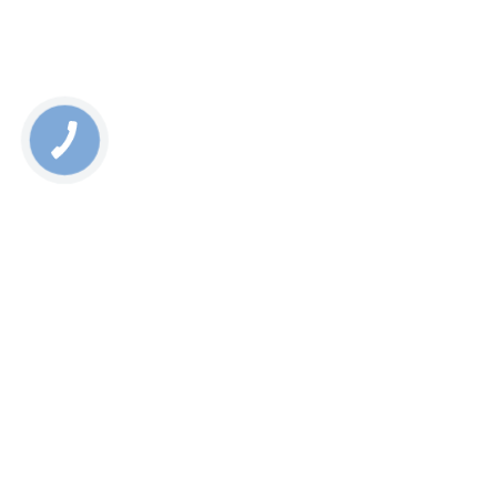
роботи майстра або встановленим деталям.
Rate this page