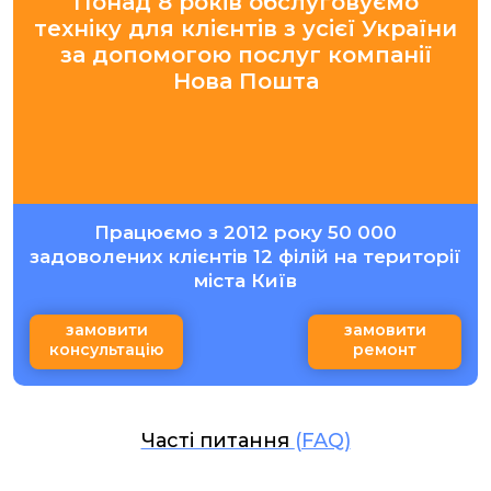
Понад 8 років обслуговуємо
техніку для клієнтів з усієї України
за допомогою послуг компанії
Нова Пошта
Працюємо з 2012 року 50 000
задоволених клієнтів 12 філій на території
міста Київ
замовити
замовити
консультацію
ремонт
Часті питання
(FAQ)