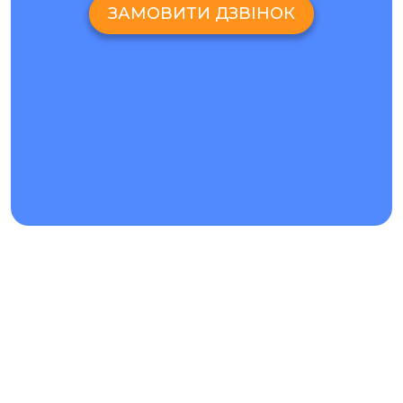
спеціальному устаткуванні.
ЗАМОВИТИ ДЗВІНОК
Все це забезпечує швидкий та якісний ремонт Lenovo
Tab P12 Pro.
Rate this page