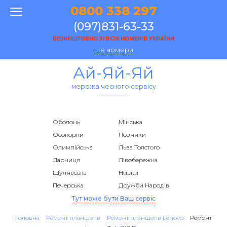
0800 338 297
(097)831-63-33
БЕЗКОШТОВНО ЗІ ВСІХ НОМЕРІВ УКРАЇНИ
ще номери
Ай-Яй-Яй
мережа чесного сервісу
Оболонь
Мінська
Осокорки
Позняки
Олимпійська
Льва Толстого
Дарниця
Лівобережна
Шулявська
Нивки
Печерська
Дружби Народів
Тут може бути Ваш сервіс
Головна
Ремонт планшетів
Ремонт планшетів Lenovo
Ремонт