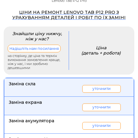
Lenovo Tab P12 Pro
ЦІНИ НА РЕМОНТ LENOVO TAB P12 PRO З
УРАХУВАННЯМ ДЕТАЛЕЙ І РОБІТ ПО ЇХ ЗАМІНІ
Знайшли ціну нижчу,
ніж у нас?
Ціна
Надішліть нам посилання
(деталь + робота)
на сторінку, де ціна та термін
виконання замовлення краще,
ніж у нас, і ми зробимо
дешевшими
Заміна скла
уточнити
Заміна екрана
уточнити
Заміна акумулятора
уточнити