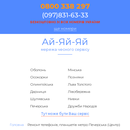
0800 338 297
(097)831-63-33
БЕЗКОШТОВНО ЗІ ВСІХ НОМЕРІВ УКРАЇНИ
ще номери
Ай-Яй-Яй
мережа чесного сервісу
Оболонь
Мінська
Осокорки
Позняки
Олимпійська
Льва Толстого
Дарниця
Лівобережна
Шулявська
Нивки
Печерська
Дружби Народів
Тут може бути Ваш сервіс
Головна
Ремонт телефонів, планшетів метро Печерська (Центр)