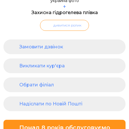
+
Захисна гідрогелева плівка
дивитися ролик
Замовити дзвінок
Викликати кур'єра
Обрати філіал
Надіслати по Новій Пошті
Понад 8 років обслуговуємо