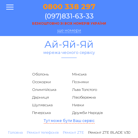
0800 338 297
(097)831-63-33
БЕЗКОШТОВНО ЗІ ВСІХ НОМЕРІВ УКРАЇНИ
ще номери
Ай-Яй-Яй
мережа чесного сервісу
Оболонь
Мінська
Осокорки
Позняки
Олимпійська
Льва Толстого
Дарниця
Лівобережна
Шулявська
Нивки
Печерська
Дружби Народів
Тут може бути Ваш сервіс
Головна
Ремонт телефонів
Ремонт ZTE
Ремонт ZTE BLADE V30