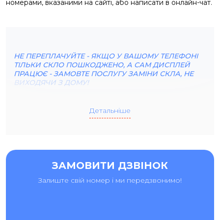
номерами, вказаними на сайті, або написати в онлайн-чат.
НЕ ПЕРЕПЛАЧУЙТЕ - ЯКЩО У ВАШОМУ ТЕЛЕФОНІ
ТІЛЬКИ СКЛО ПОШКОДЖЕНО, А САМ ДИСПЛЕЙ
ПРАЦЮЄ - ЗАМОВТЕ ПОСЛУГУ ЗАМІНИ СКЛА, НЕ
ВИХОДЯЧИ З ДОМУ!
Детальніше
ЯК ПРОВОДИТЬСЯ ЗАМІНА ЕКРАНУ ZTE BLADE V30?
Якщо дисплей не працює через падіння або удар, або
ЗАМОВИТИ ДЗВІНОК
працює тільки частина екрану, зображення розмите або
телефон взагалі не відображає зображення - модуль
Залиште свій номер і ми передзвонимо!
екрану слід повністю замінити. Заміна екрану ZTE BLADE
V30 - це демонтаж пошкодженого компонента, а потім
професійна установка нового дисплея. При заміні
дисплея ZTE BLADE V30, як і для будь-якого іншого