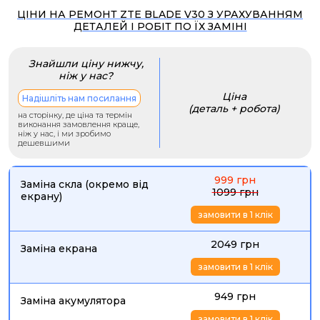
ЦІНИ НА РЕМОНТ ZTE BLADE V30 З УРАХУВАННЯМ
ДЕТАЛЕЙ І РОБІТ ПО ЇХ ЗАМІНІ
Знайшли ціну нижчу,
ніж у нас?
Ціна
Надішліть нам посилання
(деталь + робота)
на сторінку, де ціна та термін
виконання замовлення краще,
ніж у нас, і ми зробимо
дешевшими
999 грн
Заміна скла (окремо від
1099 грн
екрану)
замовити в 1 клік
2049 грн
Заміна екрана
замовити в 1 клік
949 грн
Заміна акумулятора
замовити в 1 клік