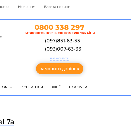
шиза
Навчання
Блог та новини
0800 338 297
БЕЗКОШТОВНО ЗІ ВСІХ НОМЕРІВ УКРАЇНИ
а
(097)831-63-33
(093)007-63-33
ще номери
замовити дзвінок
 ONE+
ВСІ БРЕНДИ
ФІЛІЇ
ПОСЛУГИ
el 7a