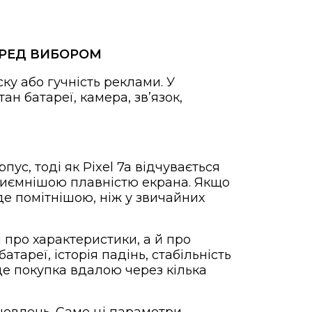
ПЕРЕД ВИБОРОМ
ску або гучність реклами. У
ан батареї, камера, звʼязок,
пус, тоді як Pixel 7a відчувається
риємнішою плавністю екрана. Якщо
уде помітнішою, ніж у звичайних
и про характеристики, а й про
тареї, історія падінь, стабільність
уде покупка вдалою через кілька