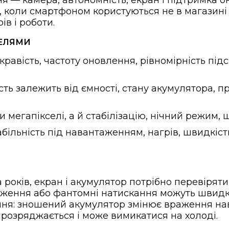
я — камера, автономність, екран і підтримка 
 коли смартфоном користуються не в магазині 
ів і роботи.
ДЕЛЯМИ
равість, частоту оновлення, рівномірність підс
ть залежить від ємності, стану акумулятора, пр
 мегапікселі, а й стабілізацію, нічний режим, ш
більність під навантаженням, нагрів, швидкіст
 років, екран і акумулятор потрібно перевіряти
аження або фантомні натискання можуть швидк
ня: зношений акумулятор змінює враження наві
 розряджається і може вимикатися на холоді.