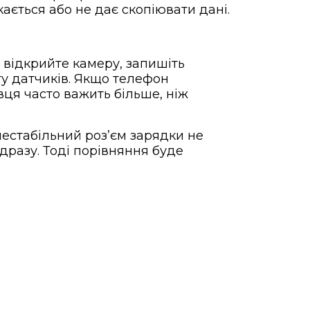
ається або не дає скопіювати дані.
, відкрийте камеру, запишіть
оту датчиків. Якщо телефон
вця часто важить більше, ніж
 нестабільний розʼєм зарядки не
дразу. Тоді порівняння буде