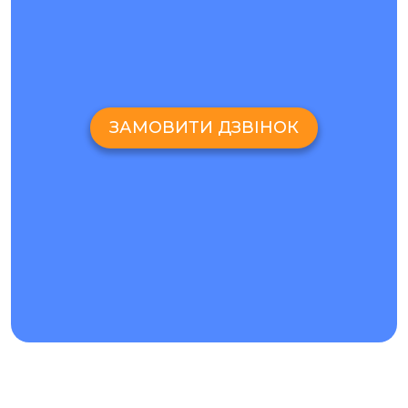
для ремонту деталі на власному складі запчастин і
виконують ремонт в найкоротші терміни. Ми надаємо
гарантію на встановлений екран, а також на роботу
майстра.
ЗАМОВИТИ ДЗВІНОК
СКІЛЬКИ КОШТУЄ РЕМОНТ LENOVO A820 В СПЕЦІАЛІЗОВАНІЙ
МАЙСТЕРНІ?
Ціни на
ремонт Lenovo
A820, а також інших моделей
смартфонів ви можете дізнатися, звернувшись до
консультанта по телефону або в онлайн-чат на нашому
сайті. Чому варто обрати сервісний центр Ай-яй-яй?
Сервісні центри Ай-Яй-Яй - це мережа
легкодоступних сервісних центрів з філіями по всьому
Києву.
Ми ремонтуємо гаджети по всій Україні Новою
Поштою.
Для економії часу клієнтів ми пропонуємо послугу
кур'єрської доставки по Києву.