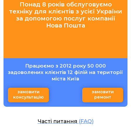
Понад 8 років обслуговуємо
техніку для клієнтів з усієї України
за допомогою послуг компанії
Нова Пошта
Працюємо з 2012 року 50 000
задоволених клієнтів 12 філій на території
міста Київ
замовити
замовити
консультацію
ремонт
Часті питання
(FAQ)