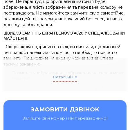
нове. Це гарантує, що оригінальна матриця буде
збережена, а якість зображення та передача кольору не
постраждають. Не намагайтеся замінити скло самостійно,
оскільки цей тип ремонту неможливий без спеціального
досвіду та обладнання.
ШВИДКО ЗАМІНІТЬ ЕКРАН LENOVO A820 У СПЕЦІАЛІЗОВАНІЙ
МАЙСТЕРНІ.
Якщо, окрім подряпин на склі, ви виявили, що дисплей
не працює належним чином, його необхідно повністю
замінити. Пошкодження екрану можна визначити за
такими ознаками:
Розмитість зображення - зображення на екрані може
Детальніше
"плисти";
Погана робота сенсора - частина екрану або весь
екран не реагує на дотики;
Порушення роботи або повна втрата підсвічування.
ЗАМОВИТИ ДЗВІНОК
Якщо у вашому смартфоні виникла будь-яка з цих
проблем, можливо, вам знадобиться заміна екрану на
Залиште свій номер і ми передзвонимо!
Lenovo A820. Однак для фахівців сервісного центру Ай-
Яй-Яй це не проблема. Вони мають в наявності необхідні