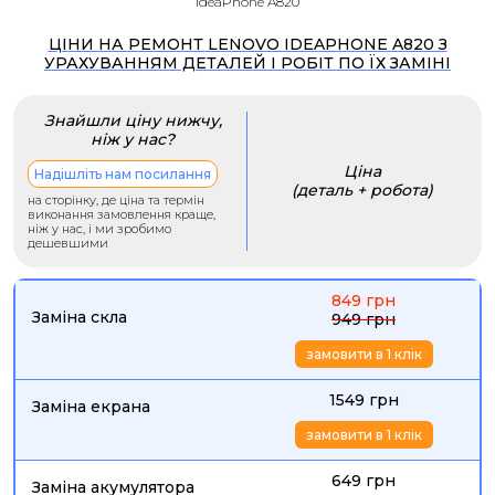
IdeaPhone A820
ЦІНИ НА РЕМОНТ LENOVO IDEAPHONE A820 З
УРАХУВАННЯМ ДЕТАЛЕЙ І РОБІТ ПО ЇХ ЗАМІНІ
Знайшли ціну нижчу,
ніж у нас?
Ціна
Надішліть нам посилання
(деталь + робота)
на сторінку, де ціна та термін
виконання замовлення краще,
ніж у нас, і ми зробимо
дешевшими
849 грн
Заміна скла
949 грн
замовити в 1 клік
1549 грн
Заміна екрана
замовити в 1 клік
649 грн
Заміна акумулятора