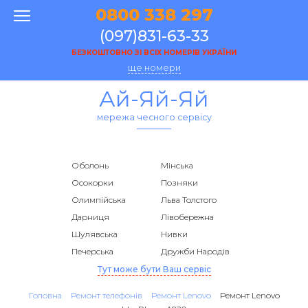
0800 338 297
(097)831-63-33
БЕЗКОШТОВНО ЗІ ВСІХ НОМЕРІВ УКРАЇНИ
ще номери
Ай-Яй-Яй
мережа чесного сервісу
Оболонь
Мінська
Осокорки
Позняки
Олимпійська
Льва Толстого
Дарниця
Лівобережна
Шулявська
Нивки
Печерська
Дружби Народів
Тут може бути Ваш сервіс
Головна
Ремонт телефонів
Ремонт Lenovo
Ремонт Lenovo