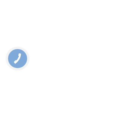
Ми пропонуємо онлайн-консультації на нашому сайті,
а також через месенджер і електронну пошту.
Якщо у вас виникли питання, звертайтеся до нас, ми
працюємо щодня і завжди на зв'язку!
Rate this page