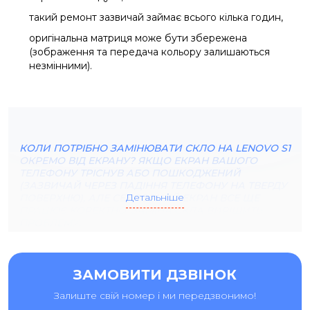
такий ремонт зазвичай займає всього кілька годин,
оригінальна матриця може бути збережена
(зображення та передача кольору залишаються
незмінними).
КОЛИ ПОТРІБНО ЗАМІНЮВАТИ СКЛО НА LENOVO S1
ОКРЕМО ВІД ЕКРАНУ? ЯКЩО ЕКРАН ВАШОГО
ТЕЛЕФОНУ ТРІСНУВ АБО ПОШКОДЖЕНИЙ
(ЗАЗВИЧАЙ ЧЕРЕЗ ПАДІННЯ ТЕЛЕФОНУ НА ТВЕРДУ
Детальніше
ПОВЕРХНЮ), АЛЕ СЕНСОРНИЙ ЕКРАН ВСЕ ЩЕ
ПРАЦЮЄ КОРЕКТНО, ЗАМІНА СКЛА ВИРІШИТЬ
ПРОБЛЕМУ.
ЗАМОВИТИ ДЗВІНОК
Залиште свій номер і ми передзвонимо!
ШВИДКА ТА ЯКІСНА ЗАМІНА ЕКРАНУ LENOVO S1