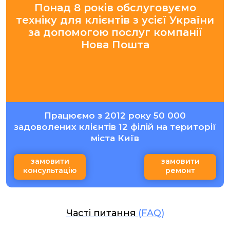
Понад 8 років обслуговуємо
техніку для клієнтів з усієї України
за допомогою послуг компанії
Нова Пошта
Працюємо з 2012 року 50 000
задоволених клієнтів 12 філій на території
міста Київ
замовити
замовити
консультацію
ремонт
Часті питання
(FAQ)