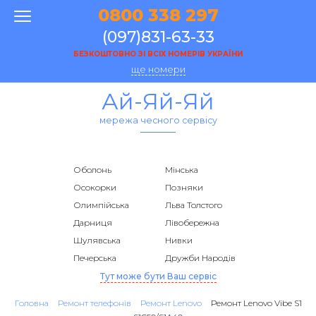
0800 338 297
(097)831-63-33
БЕЗКОШТОВНО ЗІ ВСІХ НОМЕРІВ УКРАЇНИ
ще номери
Ай-Яй-Яй
мережа чесного сервісу
Оболонь
Мінська
Осокорки
Позняки
Олимпійська
Льва Толстого
Дарниця
Лівобережна
Шулявська
Нивки
Печерська
Дружби Народів
Тут може бути Ваш сервіс
Головна
Ремонт телефонів
Ремонт Lenovo
Ремонт Lenovo Vibe S1