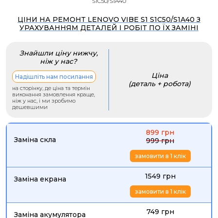
S1C50/S1A40
ЦІНИ НА РЕМОНТ LENOVO VIBE S1 S1C50/S1A40 З
УРАХУВАННЯМ ДЕТАЛЕЙ І РОБІТ ПО ЇХ ЗАМІНІ
Знайшли ціну нижчу,
ніж у нас?
Ціна
Надішліть нам посилання
(деталь + робота)
на сторінку, де ціна та термін
виконання замовлення краще,
ніж у нас, і ми зробимо
дешевшими
899 грн
Заміна скла
999 грн
замовити в 1 клік
1549 грн
Заміна екрана
замовити в 1 клік
749 грн
Заміна акумулятора