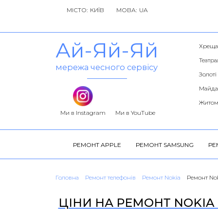
МІСТО:
МОВА:
Ай-Яй-Яй
Хреща
Театра
мережа чесного сервісу
Золоті
Майда
Житом
Ми в Instagram
Ми в YouTube
РЕМОНТ APPLE
РЕМОНТ SAMSUNG
РЕ
Головна
Ремонт телефонів
Ремонт Nokia
Ремонт No
ЦІНИ НА РЕМОНТ NOKIA 