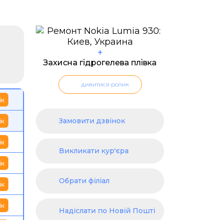
+
Захисна гідрогелева плівка
дивитися ролик
ік
Замовити дзвінок
ік
ік
Викликати кур'єра
ік
Обрати філіал
ік
ік
Надіслати по Новій Пошті