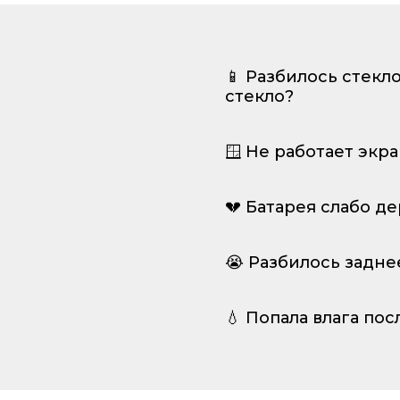
📱 Разбилось стекл
стекло?
🪟 Не работает экр
💔 Батарея слабо д
😭 Разбилось задне
💧 Попала влага пос