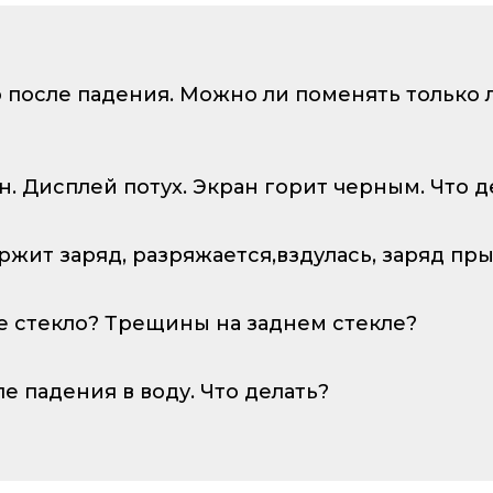
о после падения. Можно ли поменять только
ан. Дисплей потух. Экран горит черным. Что д
ержит заряд, разряжается,вздулась, заряд пр
е стекло? Трещины на заднем стекле?
ле падения в воду. Что делать?