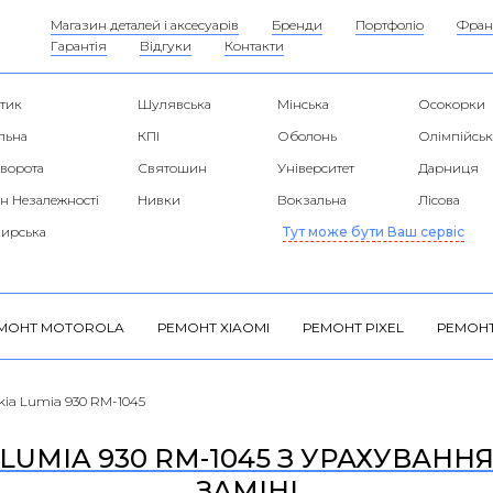
Магазин деталей і аксесуарів
Бренди
Портфоліо
Фран
Гарантія
Відгуки
Контакти
тик
Шулявська
Мінська
Осокорки
льна
КПІ
Оболонь
Олімпійськ
 ворота
Святошин
Університет
Дарниця
н Незалежності
Нивки
Вокзальна
Лісова
ирська
Тут може бути Ваш сервіс
МОНТ MOTOROLA
РЕМОНТ XIAOMI
РЕМОНТ PIXEL
РЕМОНТ
kia Lumia 930 RM-1045
LUMIA 930 RM-1045 З УРАХУВАННЯМ
ЗАМІНІ