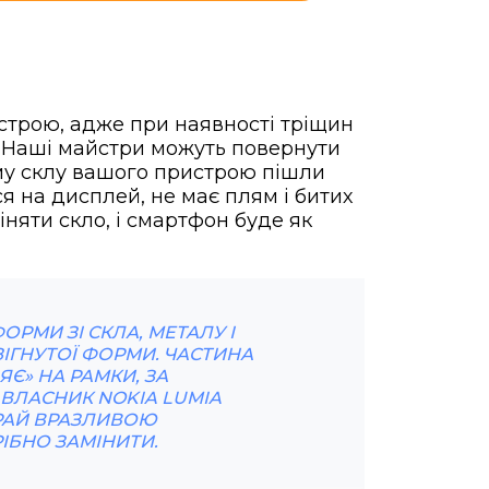
строю, адже при наявності тріщин
. Наші майстри можуть повернути
му склу вашого пристрою пішли
я на дисплей, не має плям і битих
няти скло, і смартфон буде як
РМИ ЗІ СКЛА, МЕТАЛУ І
ЗІГНУТОЇ ФОРМИ. ЧАСТИНА
Є» НА РАМКИ, ЗА
ВЛАСНИК NOKIA LUMIA
КРАЙ ВРАЗЛИВОЮ
ІБНО ЗАМІНИТИ.