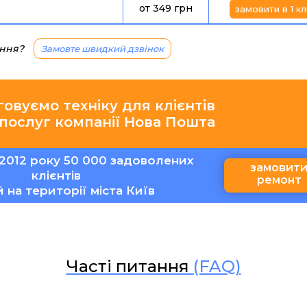
от 349 грн
замовити в 1 кл
ання?
Замовте швидкий дзвінок
говуємо техніку для клієнтів
 послуг компанії Нова Пошта
2012 року 50 000 задоволених
замовит
клієнтів
ремонт
ій на території міста Київ
Часті питання
(FAQ)