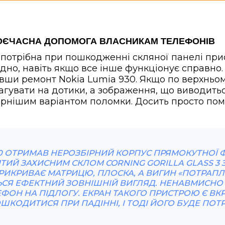
 СВОЄЧАСНА ДОПОМОГА ВЛАСНИКАМ ТЕЛЕФОНІВ
потрібна при пошкодженні скляної панелі при
дно, навіть якщо все інше функціонує справно
вши ремонт Nokia Lumia 930. Якщо по верхньо
гувати на дотики, а зображення, що виводитьс
лярнішим варіантом поломки. Досить просто помі
0 ОТРИМАВ НЕРОЗБІРНИЙ КОРПУС ПРЯМОКУТНОЇ ФО
ТИЙ ЗАХИСНИМ СКЛОМ CORNING GORILLA GLASS 3 
РИКРИВАЄ МАТРИЦЮ, ПЛОСКА, А ВИГИН «ПОТРАПЛЯ
ЬСЯ ЕФЕКТНИЙ ЗОВНІШНІЙ ВИГЛЯД. НЕНАВМИСНО 
ЕФОН НА ПІДЛОГУ. ЕКРАН ТАКОГО ПРИСТРОЮ Є В
КОДИТИСЯ ПРИ ПАДІННІ, І ТОДІ ЙОГО БУДЕ ПОТР