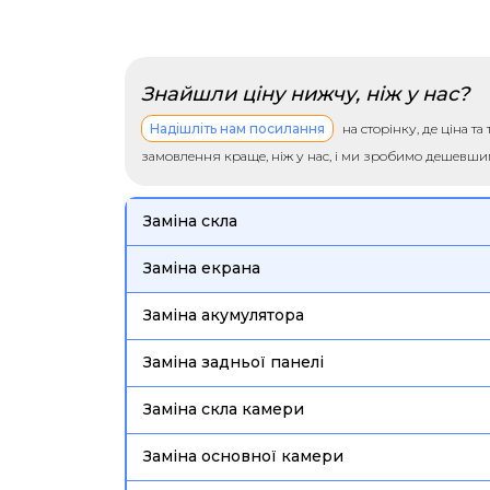
Знайшли ціну нижчу, ніж у нас?
Надішліть нам посилання
на сторінку, де ціна т
замовлення краще, ніж у нас, і ми зробимо дешевш
Заміна скла
Заміна екрана
Заміна акумулятора
Заміна задньої панелі
Заміна скла камери
Заміна основної камери