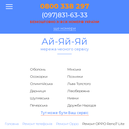
0800 338 297
(097)831-63-33
БЕЗКОШТОВНО ЗІ ВСІХ НОМЕРІВ УКРАЇНИ
ще номери
Ай-Яй-Яй
мережа чесного сервісу
Оболонь
Мінська
Осокорки
Позняки
Олимпійська
Льва Толстого
Дарниця
Лівобережна
Шулявська
Нивки
Печерська
Дружби Народів
Тут може бути Ваш сервіс
Головна
Ремонт телефонів
Ремонт Oppo
Ремонт OPPO Reno7 Lite