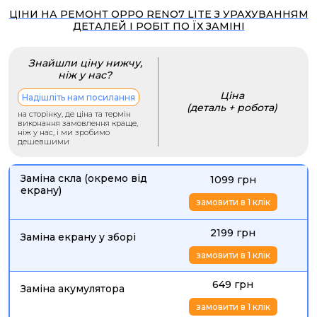
ЦІНИ НА РЕМОНТ OPPO RENO7 LITE З УРАХУВАННЯМ
ДЕТАЛЕЙ І РОБІТ ПО ЇХ ЗАМІНІ
Знайшли ціну нижчу,
ніж у нас?
Ціна
Надішліть нам посилання
(деталь + робота)
на сторінку, де ціна та термін
виконання замовлення краще,
ніж у нас, і ми зробимо
дешевшими
Заміна скла (окремо від
1099 грн
екрану)
замовити в 1 клік
2199 грн
Заміна екрану у зборі
замовити в 1 клік
649 грн
Заміна акумулятора
замовити в 1 клік