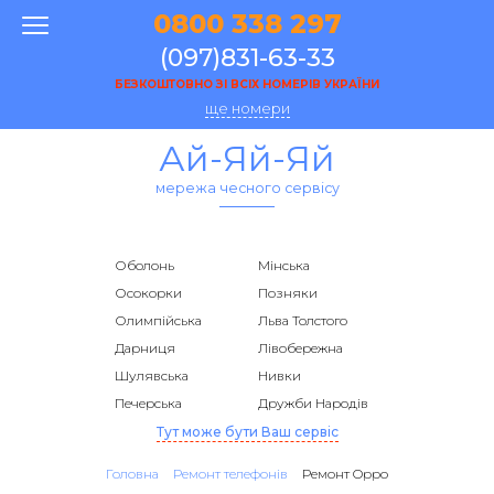
0800 338 297
(097)831-63-33
БЕЗКОШТОВНО ЗІ ВСІХ НОМЕРІВ УКРАЇНИ
ще номери
Ай-Яй-Яй
мережа чесного сервісу
Оболонь
Мінська
Осокорки
Позняки
Олимпійська
Льва Толстого
Дарниця
Лівобережна
Шулявська
Нивки
Печерська
Дружби Народів
Тут може бути Ваш сервіс
Головна
Ремонт телефонів
Ремонт Oppo