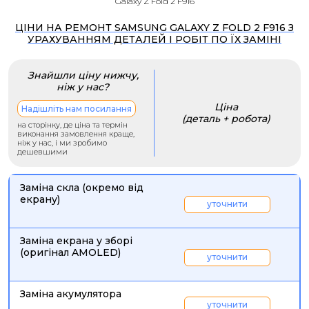
Galaxy Z Fold 2 F916
ЦІНИ НА РЕМОНТ SAMSUNG GALAXY Z FOLD 2 F916 З
УРАХУВАННЯМ ДЕТАЛЕЙ І РОБІТ ПО ЇХ ЗАМІНІ
Знайшли ціну нижчу,
ніж у нас?
Ціна
Надішліть нам посилання
(деталь + робота)
на сторінку, де ціна та термін
виконання замовлення краще,
ніж у нас, і ми зробимо
дешевшими
Заміна скла (окремо від
екрану)
уточнити
Заміна екрана у зборі
(оригінал AMOLED)
уточнити
Заміна акумулятора
уточнити