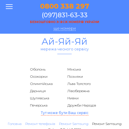
0800 338 297
(097)831-63-33
БЕЗКОШТОВНО ЗІ ВСІХ НОМЕРІВ УКРАЇНИ
ще номери
Ай-Яй-Яй
мережа чесного сервісу
Оболонь
Мінська
Осокорки
Позняки
Олимпійська
Льва Толстого
Дарниця
Лівобережна
Шулявська
Нивки
Печерська
Дружби Народів
Тут може бути Ваш сервіс
Головна
Ремонт телефонів
Ремонт Samsung
Ремонт Samsung