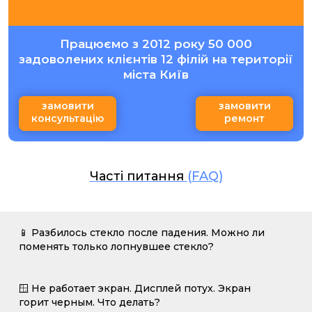
Працюємо з 2012 року 50 000
задоволених клієнтів 12 філій на території
міста Київ
замовити
замовити
консультацію
ремонт
Часті питання
(FAQ)
📱 Разбилось стекло после падения. Можно ли
поменять только лопнувшее стекло?
🪟 Не работает экран. Дисплей потух. Экран
горит черным. Что делать?