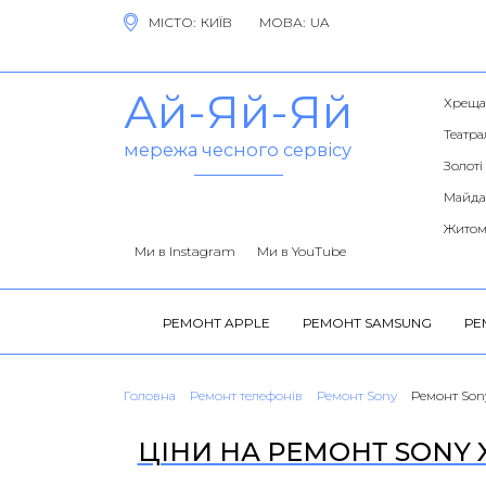
МІСТО:
МОВА:
Ай-Яй-Яй
Хреща
Театра
мережа чесного сервісу
Золоті
Майда
Житом
Ми в Instagram
Ми в YouTube
РЕМОНТ APPLE
РЕМОНТ SAMSUNG
РЕ
Головна
Ремонт телефонів
Ремонт Sony
Ремонт Son
ЦІНИ НА РЕМОНТ SONY X