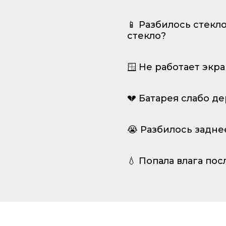
📱 Разбилось стекл
стекло?
🪟 Не работает экр
💔 Батарея слабо д
😭 Разбилось задне
💧 Попала влага пос