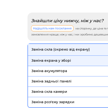
Знайшли ціну нижчу, ніж у нас?
Надішліть нам посилання
на сторінку, де ціна т
замовлення краще, ніж у нас, і ми зробимо дешевш
Заміна скла (окремо від екрану)
Заміна екрана у зборі
Заміна акумулятора
Заміна задньої панелі
Заміна скла камери
Заміна роз'єму зарядки