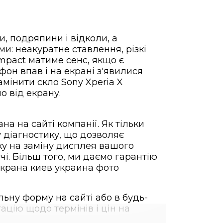
, подряпини і відколи, а
: неакуратне ставлення, різкі
ompact матиме сенс, якщо є
он впав і на екрані з'явилися
амінити скло Sony Xperia X
о від екрану.
а на сайті компанії. Як тільки
 діагностику, що дозволяє
у на заміну дисплея вашого
і. Більш того, ми даємо гарантію
ну форму на сайті або в будь-
ацію щодо термінів і цін на