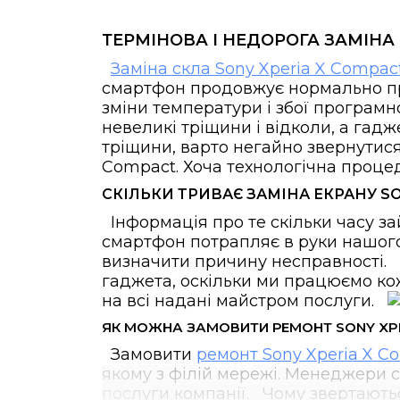
ТЕРМІНОВА І НЕДОРОГА ЗАМІНА 
Заміна скла Sony Xperia X Compac
смартфон продовжує нормально пра
зміни температури і збої програмн
невеликі тріщини і відколи, а гад
тріщини, варто негайно звернутися 
Compact. Хоча технологічна проце
СКІЛЬКИ ТРИВАЄ ЗАМІНА ЕКРАНУ SO
Інформація про те скільки часу зай
смартфон потрапляє в руки нашого 
визначити причину несправності. 
гаджета, оскільки ми працюємо кож
на всі надані майстром послуги.
ЯК МОЖНА ЗАМОВИТИ РЕМОНТ SONY XPE
Замовити
ремонт Sony Xperia X C
якому з філій мережі. Менеджери с
послуги компанії. Чому звертают