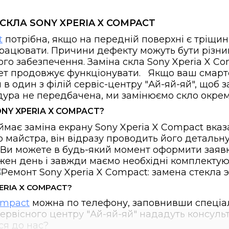
СКЛА SONY XPERIA X COMPACT
t
потрібна, якщо на передній поверхні є тріщини
цювати. Причини дефекту можуть бути різними
ого забезпечення. Заміна скла Sony Xperia X C
жет продовжує функціонувати. Якщо ваш смартф
в один з філій сервіс-центру "Ай-яй-яй", щоб з
дура не передбачена, ми замінюємо скло окрем
NY XPERIA X COMPACT?
має заміна екрану Sony Xperia X Compact вказан
майстра, він відразу проводить його детальну
Ви можете в будь-який момент оформити заявк
ен день і завжди маємо необхідні комплектуюч
RIA X COMPACT?
ompact
можна по телефону, заповнивши спеціаль
ервісного центру "Ай-яй-яй" нададуть консульт
ься до нас?