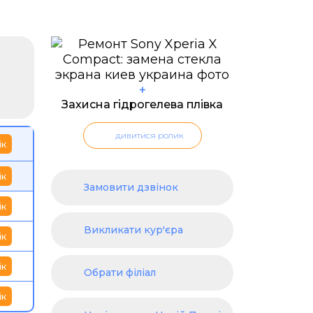
+
Захисна гідрогелева плівка
дивитися ролик
ік
ік
Замовити дзвінок
ік
Викликати кур'єра
ік
ік
Обрати філіал
ік