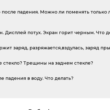
о после падения. Можно ли поменять только
ан. Дисплей потух. Экран горит черным. Что д
ержит заряд, разряжается,вздулась, заряд пр
е стекло? Трещины на заднем стекле?
ле падения в воду. Что делать?