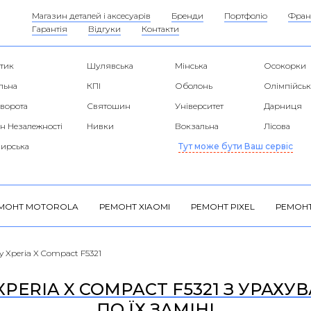
Магазин деталей і аксесуарів
Бренди
Портфоліо
Фран
Гарантія
Відгуки
Контакти
тик
Шулявська
Мінська
Осокорки
льна
КПІ
Оболонь
Олімпійськ
 ворота
Святошин
Університет
Дарниця
н Незалежності
Нивки
Вокзальна
Лісова
ирська
Тут може бути Ваш сервіс
МОНТ MOTOROLA
РЕМОНТ XIAOMI
РЕМОНТ PIXEL
РЕМОНТ
y Xperia X Compact F5321
PERIA X COMPACT F5321 З УРАХУ
ПО ЇХ ЗАМІНІ