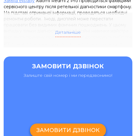
Заміна екрану
Xiaomi Redmi 2 Pro проводиться фахівцями
сервісного центру після ретельної діагностики смартфону.
На підставі отриманої інформації, проводяться необхідні
ремонтні роботи.
Іноді, дисплей може перестати
працювати без видимих ​​фізичних пошкоджень. У цьому
випадку тільки діагностика і професійні навички майстра
Детальніше
визначать причину поломки, а також допоможуть вибрати
оптимальний спосіб її усунення. Причиною може бути
навіть невеликий обрив кабелю дисплею, і в цьому
випадку, цю проблему можна усунути без заміни модуля
дисплея. Але є явні признаки, коли смартфон потребує
ЗАМОВИТИ ДЗВІНОК
саме заміни екрану, а саме:
Залиште свій номер і ми передзвонимо!
Проблеми з підсвічуванням (підсвічування працює з
перебоями, або не працює зовсім);
Не працює повністю або частково сенсорна панель
екрану;
На екрані з’явились биті пікселі, плями або смуги.
ЗАМОВИТИ ДЗВІНОК