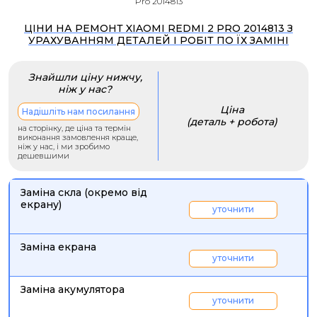
Pro 2014813
ЦІНИ НА РЕМОНТ XIAOMI REDMI 2 PRO 2014813 З
УРАХУВАННЯМ ДЕТАЛЕЙ І РОБІТ ПО ЇХ ЗАМІНІ
Знайшли ціну нижчу,
ніж у нас?
Ціна
Надішліть нам посилання
(деталь + робота)
на сторінку, де ціна та термін
виконання замовлення краще,
ніж у нас, і ми зробимо
дешевшими
Заміна скла (окремо від
екрану)
уточнити
Заміна екрана
уточнити
Заміна акумулятора
уточнити