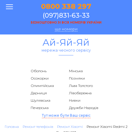
0800 338 297
(097)831-63-33
БЕЗКОШТОВНО ЗІ ВСІХ НОМЕРІВ УКРАЇНИ
ще номери
Ай-Яй-Яй
мережа чесного сервісу
Оболонь
Мінська
Осокорки
Позняки
Олимпійська
Льва Толстого
Дарниця
Лівобережна
Шулявська
Нивки
Печерська
Дружби Народів
Тут може бути Ваш сервіс
Головна
Ремонт телефонів
Ремонт Xiaomi
Ремонт Xiaomi Redmi 2