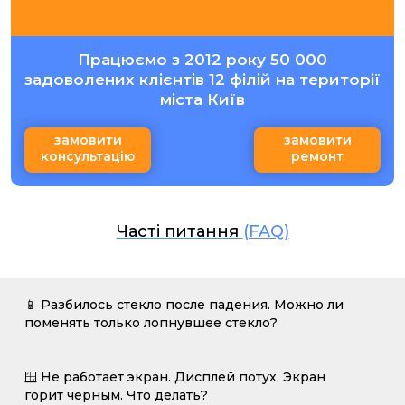
Працюємо з 2012 року 50 000
задоволених клієнтів 12 філій на території
міста Київ
замовити
замовити
консультацію
ремонт
Часті питання
(FAQ)
📱 Разбилось стекло после падения. Можно ли
поменять только лопнувшее стекло?
🪟 Не работает экран. Дисплей потух. Экран
горит черным. Что делать?