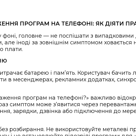
ЕННЯ ПРОГРАМ НА ТЕЛЕФОНІ: ЯК ДІЯТИ П
у фоні, головне — не поспішати з випадковими
 але іноді за зовнішнім симптомом ховається н
о плати.
ЦІЮ
итрачає батарею і памʼять. Користувач бачить
и в месенджерах, рекламних додатках, синхрон
аження програм на телефоні?» важливо відокр
раз симптом може зʼявитися через перевантаже
ння, зарядки, дзвінка або підключення до мере
 без розбирання. Не використовуйте металеві п