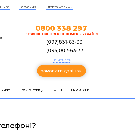
шиза
Навчання
Блог та новини
0800 338 297
БЕЗКОШТОВНО ЗІ ВСІХ НОМЕРІВ УКРАЇНИ
а
(097)831-63-33
(093)007-63-33
ще номери
замовити дзвінок
 ONE+
ВСІ БРЕНДИ
ФІЛІЇ
ПОСЛУГИ
телефоні?