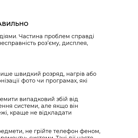
РАВИЛЬНО
 діями. Частина проблем справді
есправність розʼєму, дисплея,
 лише швидкий розряд, нагрів або
ізації фото чи програмах, які
емити випадковий збій від
ння системи, але якщо він
жі, краще не відкладати
редмети, не грійте телефон феном,