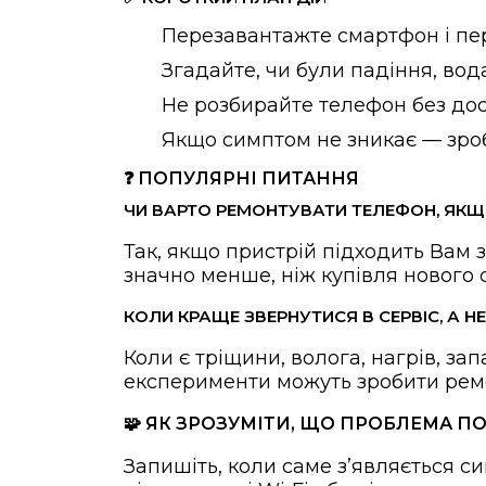
Перезавантажте смартфон і пер
Згадайте, чи були падіння, вод
Не розбирайте телефон без досв
Якщо симптом не зникає — зробі
❓ ПОПУЛЯРНІ ПИТАННЯ
ЧИ ВАРТО РЕМОНТУВАТИ ТЕЛЕФОН, ЯКЩ
Так, якщо пристрій підходить Вам з
значно менше, ніж купівля нового
КОЛИ КРАЩЕ ЗВЕРНУТИСЯ В СЕРВІС, А Н
Коли є тріщини, волога, нагрів, за
експерименти можуть зробити рем
🧩 ЯК ЗРОЗУМІТИ, ЩО ПРОБЛЕМА 
Запишіть, коли саме зʼявляється си