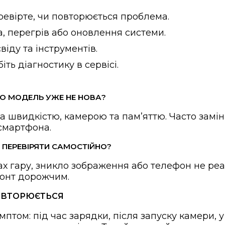
евірте, чи повторюється проблема.
а, перегрів або оновлення системи.
іду та інструментів.
ть діагностику в сервісі.
О МОДЕЛЬ УЖЕ НЕ НОВА?
а швидкістю, камерою та памʼяттю. Часто замін
 смартфона.
Е ПЕРЕВІРЯТИ САМОСТІЙНО?
пах гару, зникло зображення або телефон не реа
онт дорожчим.
ПОВТОРЮЄТЬСЯ
мптом: під час зарядки, після запуску камери, 