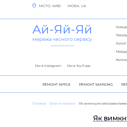
МІСТО:
МОВА:
Ай-Яй-Яй
Хреща
Театра
мережа чесного сервісу
Золоті
Майда
Житом
Ми в Instagram
Ми в YouTube
РЕМОНТ APPLE
РЕМОНТ SAMSUNG
РЕ
Головна
Блог та новини
Як вимкнути автозавантаже
Як вимкн