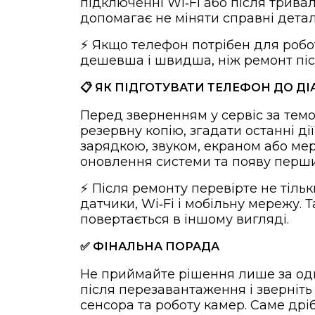
підключенні Wi‑Fi або після трива
допомагає не міняти справні детал
⚡ Якщо телефон потрібен для робо
дешевша і швидша, ніж ремонт післ
📋 ЯК ПІДГОТУВАТИ ТЕЛЕФОН ДО Д
Перед зверненням у сервіс за тем
резервну копію, згадати останні ді
зарядкою, звуком, екраном або ме
оновлення системи та появу перши
⚡ Після ремонту перевірте не тільк
датчики, Wi‑Fi і мобільну мережу.
повертається в іншому вигляді.
✅ ФІНАЛЬНА ПОРАДА
Не приймайте рішення лише за одн
після перезавантаження і зверніть у
сенсора та роботу камер. Саме др