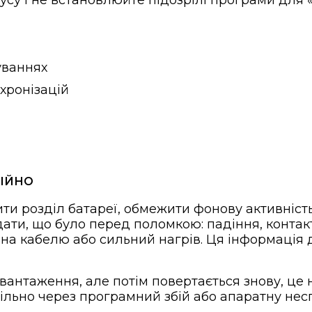
су і не встановлюйте підозрілі програми для «р
уваннях
хронізацій
ТІЙНО
ти розділ батареї, обмежити фонову активніст
адати, що було перед поломкою: падіння, контак
іна кабелю або сильний нагрів. Ця інформація
антаження, але потім повертається знову, це 
ьно через програмний збій або апаратну неспр