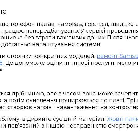
ІС
що телефон падав, намокав, гріється, швидко 
о працює непередбачувано. У сервісі проводит
ошивка без втрати важливих даних. Після цьог
о достатньо налаштування системи.
ти сторінки конкретних моделей:
ремонт Samsu
8
. Це допоможе оцінити типові послуги, можлив
х.
ься дрібницею, але з часом вона може зачепити
, а потім окислення поширюється по платі. Трі
ея створює нагрів і навантаження на контроле
облему, відкрийте сусідній матеріал:
Жовті пля
 чи повʼязаний з іншою несправністю смартфон