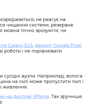
розряджається, не реагує на
ься чищення системи, резервне
о можна точно зрозуміти, чи
ng Galaxy S23
,
ремонт Google Pixel
і роботи і не порівнювати
 сусідні вузли. Наприклад, волога
щина на склі може пропустити пил і
р живлення.
ми на дисплеї iPhone
. Так зручніше
а.