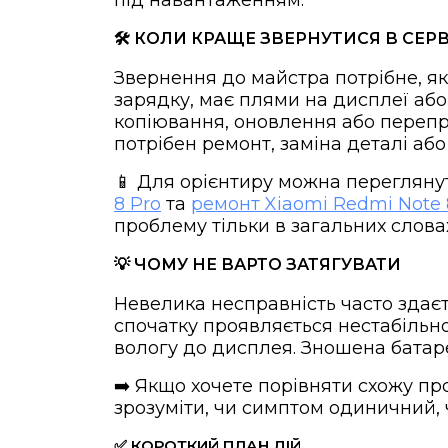
під навантаженням.
🛠️ КОЛИ КРАЩЕ ЗВЕРНУТИСЯ В СЕРВ
Звернення до майстра потрібне, як
зарядку, має плями на дисплеї аб
копіювання, оновлення або перепр
потрібен ремонт, заміна деталі аб
📱 Для орієнтиру можна перегляну
8 Pro
та
ремонт Xiaomi Redmi Note 
проблему тільки в загальних слова
💡 ЧОМУ НЕ ВАРТО ЗАТЯГУВАТИ
Невелика несправність часто здаєт
спочатку проявляється нестабільно
вологу до дисплея. Зношена батар
➡️ Якщо хочете порівняти схожу пр
зрозуміти, чи симптом одиничний,
✅ КОРОТКИЙ ПЛАН ДІЙ