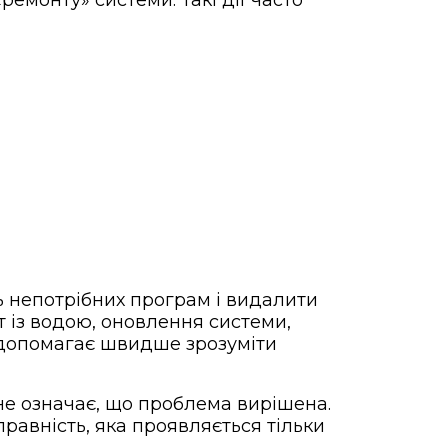
емонту» системи. Такі дії часто
ь непотрібних програм і видалити
т із водою, оновлення системи,
 допомагає швидше зрозуміти
не означає, що проблема вирішена.
авність, яка проявляється тільки