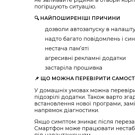
не заливайте рідини в отвори корпу
погіршують ситуацію.
🔍 НАЙПОШИРЕНІШІ ПРИЧИНИ
дозволи автозапуску в налашт
надто багато повідомлень і син
нестача памʼяті
агресивні рекламні додатки
застаріла прошивка
📌 ЩО МОЖНА ПЕРЕВІРИТИ САМОС
У домашніх умовах можна перевіри
підозрілі додатки. Також варто зг
встановлення нової програми, зам
напрямок діагностики.
Якщо симптом зникає після перезав
Смартфон може працювати нестабіл