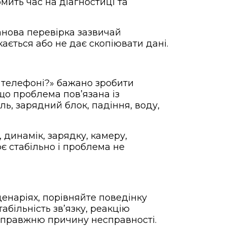
мить час на діагностиці та
анова перевірка зазвичай
ається або не дає скопіювати дані.
 телефоні?» бажано зробити
кщо проблема повʼязана із
ь, зарядний блок, падіння, воду,
 динамік, зарядку, камеру,
є стабільно і проблема не
енаріях, порівняйте поведінку
абільність звʼязку, реакцію
 справжню причину несправності.