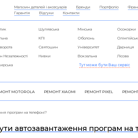
Магазин деталей і аксесуарів
Бренди
Портфоліо
Фран
Гарантія
Відгуки
Контакти
тик
Шулявська
Мінська
Осокорки
льна
КПІ
Оболонь
Олімпійськ
 ворота
Святошин
Університет
Дарниця
н Незалежності
Нивки
Вокзальна
Лісова
ирська
Тут може бути Ваш сервіс
МОНТ MOTOROLA
РЕМОНТ XIAOMI
РЕМОНТ PIXEL
РЕМОНТ
ння програм на телефоні?
ути автозавантаження програм на 