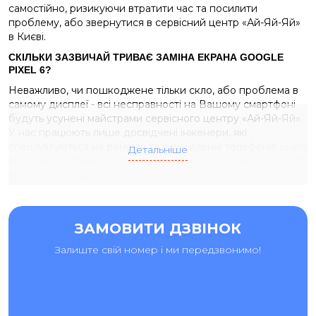
самостійно, ризикуючи втратити час та посилити
проблему, або звернутися в сервісний центр «Ай-Яй-Яй»
в Києві.
СКІЛЬКИ ЗАЗВИЧАЙ ТРИВАЄ ЗАМІНА ЕКРАНА GOOGLE
PIXEL 6?
Неважливо, чи пошкоджене тільки скло, або проблема в
самому дисплеї - всі несправності на Вашому смартфоні
будуть усунені майстрами сервісного центру «Ай-Яй-Яй».
У нас працюють лише досвідчені інженери, які
спеціалізуються на ремонті та відновленні телефонів цього
Детальніше
виробника. Заміна дисплея Google Pixel 6 можлива усього
за декілька годин в день звернення.
ЗАМОВИТИ РЕМОНТ GOOGLE PIXEL 6 З ГАРАНТІЄЮ ЯКОСТІ
ЗАМОВИТИ ДЗВІНОК
Для ремонту Вашого смартфона використовуємо
Залиште свій номер і ми передзвонимо!
високоякісні копії та оригінальні запчастини. Усі необхідні
деталі знаходяться на власному складі сервіс-центрі, тому
в нашому сервісі ми швидко та професійно замінюємо
дисплей Google Pixel 6, скло, батарею та корпус, а також
виконуємо інші види ремонту. Діагностика для наших