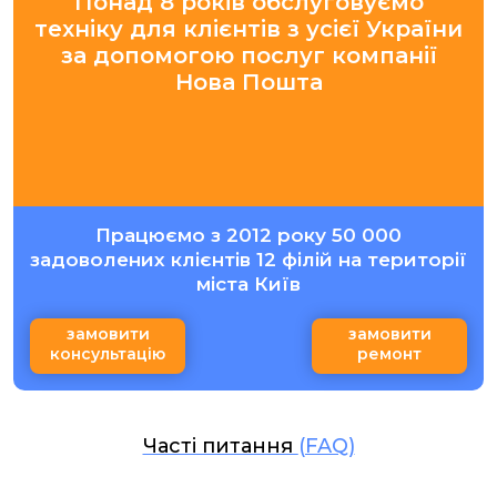
Понад 8 років обслуговуємо
техніку для клієнтів з усієї України
за допомогою послуг компанії
Нова Пошта
Працюємо з 2012 року 50 000
задоволених клієнтів 12 філій на території
міста Київ
замовити
замовити
консультацію
ремонт
Часті питання
(FAQ)