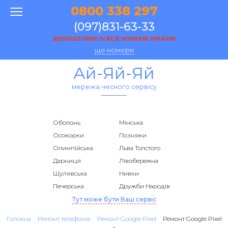
0800 338 297
(097)831-63-33
БЕЗКОШТОВНО ЗІ ВСІХ НОМЕРІВ УКРАЇНИ
ще номери
Ай-Яй-Яй
мережа чесного сервісу
Оболонь
Мінська
Осокорки
Позняки
Олимпійська
Льва Толстого
Дарниця
Лівобережна
Шулявська
Нивки
Печерська
Дружби Народів
Тут може бути Ваш сервіс
Головна
Ремонт телефонів
Ремонт Google Pixel
Ремонт Google Pixel