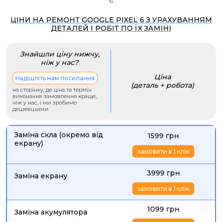
6
ЦІНИ НА РЕМОНТ GOOGLE PIXEL 6 З УРАХУВАННЯМ
ДЕТАЛЕЙ І РОБІТ ПО ЇХ ЗАМІНІ
Знайшли ціну нижчу,
ніж у нас?
Ціна
Надішліть нам посилання
(деталь + робота)
на сторінку, де ціна та термін
виконання замовлення краще,
ніж у нас, і ми зробимо
дешевшими
Заміна скла (окремо від
1599 грн
екрану)
замовити в 1 клік
3999 грн
Заміна екрану
замовити в 1 клік
1099 грн
Заміна акумулятора