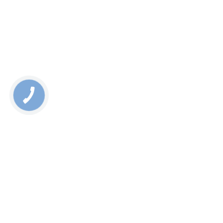
щоденна акція «Щаслива година», що дає змогу
отримати знижку 10%.
Якщо у Вас виникнуть питання, ми завжди на зв'язку,
працюємо та консультуємо щодня.
Rate this page