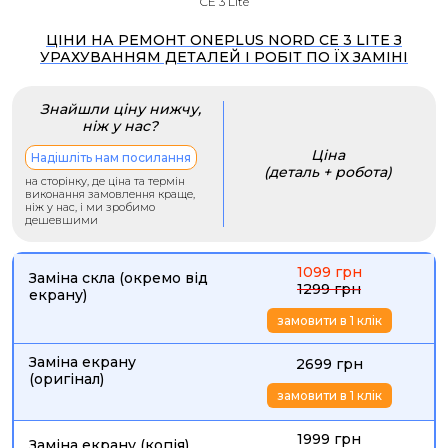
CE 3 Lite
ЦІНИ НА РЕМОНТ ONEPLUS NORD CE 3 LITE З
УРАХУВАННЯМ ДЕТАЛЕЙ І РОБІТ ПО ЇХ ЗАМІНІ
Знайшли ціну нижчу,
ніж у нас?
Ціна
Надішліть нам посилання
(деталь + робота)
на сторінку, де ціна та термін
виконання замовлення краще,
ніж у нас, і ми зробимо
дешевшими
1099 грн
Заміна скла (окремо від
1299 грн
екрану)
замовити в 1 клік
Заміна екрану
2699 грн
(оригінал)
замовити в 1 клік
1999 грн
Заміна екрану (копія)