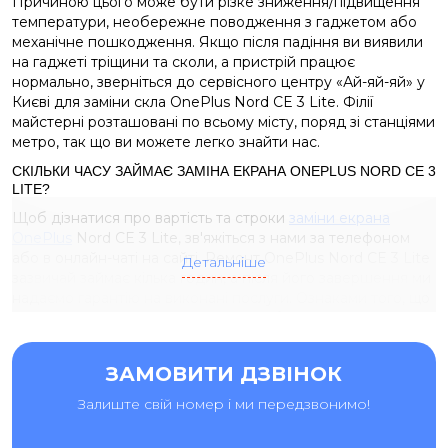
Причиною цього може бути різке зниження/підвищення
температури, необережне поводження з гаджетом або
механічне пошкодження. Якщо після падіння ви виявили
на гаджеті тріщини та сколи, а пристрій працює
нормально, зверніться до сервісного центру «Ай-яй-яй» у
Києві для заміни скла OnePlus Nord CE 3 Lite. Філії
майстерні розташовані по всьому місту, поряд зі станціями
метро, так що ви можете легко знайти нас.
СКІЛЬКИ ЧАСУ ЗАЙМАЄ ЗАМІНА ЕКРАНА ONEPLUS NORD CE 3
LITE?
Щоб дізнатися про вартість та строки
заміни екрана
OnePlus
Nord CE 3 Lite, зв'яжіться з нами за телефоном
або в онлайн-чаті на сайті. Ремонт OnePlus Nord CE 3 Lite
Детальніше
зазвичай займає кілька годин, а після його завершення ми
надаємо гарантію на виконані послуги. Ознаками того, що
екран OnePlus Nord CE 3 Lite потребує заміни, зазвичай є:
підсвічування помітно зіпсувалося, працює
нестабільно або зовсім зникло;
ЗАМОВИТИ ДЗВІНОК
на екрані стали з'являтися плями та смуги чорного
Залиште свій номер і ми передзвонимо!
або синього кольору;