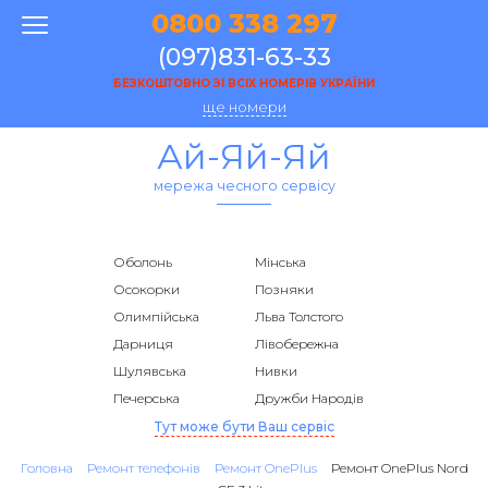
0800 338 297
(097)831-63-33
БЕЗКОШТОВНО ЗІ ВСІХ НОМЕРІВ УКРАЇНИ
ще номери
Ай-Яй-Яй
мережа чесного сервісу
Оболонь
Мінська
Осокорки
Позняки
Олимпійська
Льва Толстого
Дарниця
Лівобережна
Шулявська
Нивки
Печерська
Дружби Народів
Тут може бути Ваш сервіс
Головна
Ремонт телефонів
Ремонт OnePlus
Ремонт OnePlus Nord