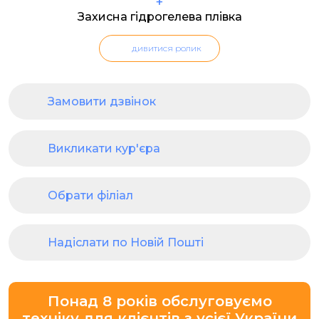
+
Захисна гідрогелева плівка
дивитися ролик
Замовити дзвінок
Викликати кур'єра
Обрати філіал
Надіслати по Новій Пошті
Понад 8 років обслуговуємо
техніку для клієнтів з усієї України