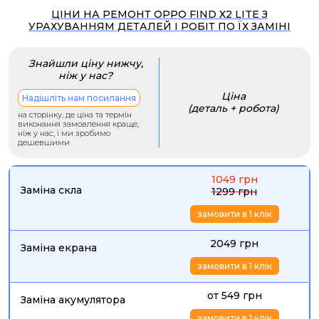
ЦІНИ НА РЕМОНТ OPPO FIND X2 LITE З
УРАХУВАННЯМ ДЕТАЛЕЙ І РОБІТ ПО ЇХ ЗАМІНІ
Знайшли ціну нижчу,
ніж у нас?
Ціна
Надішліть нам посилання
(деталь + робота)
на сторінку, де ціна та термін
виконання замовлення краще,
ніж у нас, і ми зробимо
дешевшими
1049 грн
Заміна скла
1299 грн
замовити в 1 клік
2049 грн
Заміна екрана
замовити в 1 клік
от 549 грн
Заміна акумулятора
замовити в 1 клік