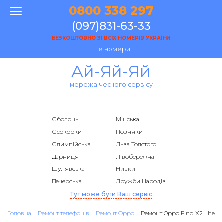
0800 338 297
(097)831-63-33
БЕЗКОШТОВНО ЗІ ВСІХ НОМЕРІВ УКРАЇНИ
ще номери
Ай-Яй-Яй
мережа чесного сервісу
Оболонь
Мінська
Осокорки
Позняки
Олимпійська
Льва Толстого
Дарниця
Лівобережна
Шулявська
Нивки
Печерська
Дружби Народів
Тут може бути Ваш сервіс
Головна
Ремонт телефонів
Ремонт Oppo
Ремонт Oppo Find X2 Lite