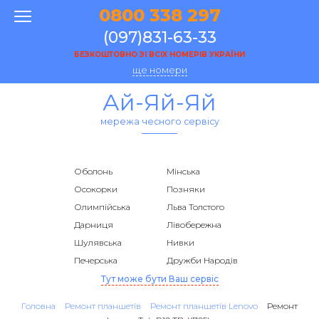
0800 338 297
(097)831-63-33
БЕЗКОШТОВНО ЗІ ВСІХ НОМЕРІВ УКРАЇНИ
ще номери
Ай-Яй-Яй
мережа чесного сервісу
Оболонь
Мінська
Осокорки
Позняки
Олимпійська
Льва Толстого
Дарниця
Лівобережна
Шулявська
Нивки
Печерська
Дружби Народів
Тут може бути Ваш сервіс
Головна
Ремонт планшетів
Ремонт планшетів Lenovo
Ремонт