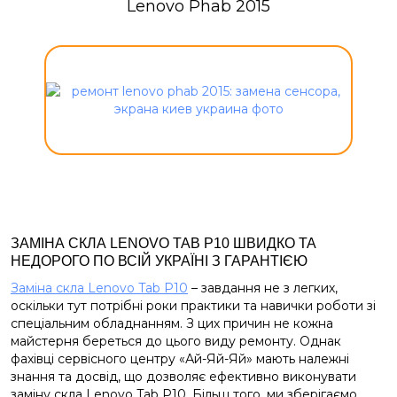
Lenovo Phab 2015
ЗАМІНА СКЛА LENOVO TAB P10 ШВИДКО ТА
НЕДОРОГО ПО ВСІЙ УКРАЇНІ З ГАРАНТІЄЮ
Заміна скла Lenovo Tab P10
– завдання не з легких,
оскільки тут потрібні роки практики та навички роботи зі
спеціальним обладнанням. З цих причин не кожна
майстерня береться до цього виду ремонту. Однак
фахівці сервісного центру «Ай-Яй-Яй» мають належні
знання та досвід, що дозволяє ефективно виконувати
заміну скла Lenovo Tab P10. Більш того, ми зберігаємо