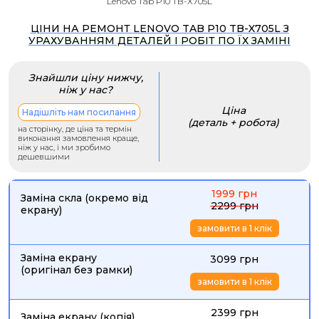
Lenovo Tab P10 TB-X705L
ЦІНИ НА РЕМОНТ LENOVO TAB P10 TB-X705L З
УРАХУВАННЯМ ДЕТАЛЕЙ І РОБІТ ПО ЇХ ЗАМІНІ
Знайшли ціну нижчу,
ніж у нас?
Ціна
Надішліть нам посилання
(деталь + робота)
на сторінку, де ціна та термін
виконання замовлення краще,
ніж у нас, і ми зробимо
дешевшими
1999 грн
Заміна скла (окремо від
2299 грн
екрану)
замовити в 1 клік
Заміна екрану
3099 грн
(оригінал без рамки)
замовити в 1 клік
2399 грн
Заміна екрану (копія)