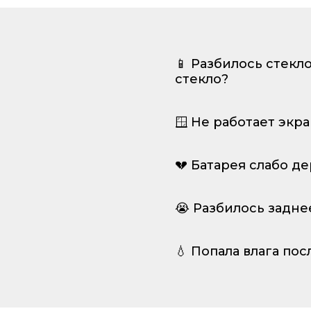
📱 Разбилось стекл
стекло?
🪟 Не работает экр
💔 Батарея слабо д
😭 Разбилось задне
💧 Попала влага пос