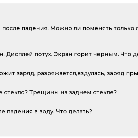
о после падения. Можно ли поменять только
ан. Дисплей потух. Экран горит черным. Что д
ержит заряд, разряжается,вздулась, заряд пр
е стекло? Трещины на заднем стекле?
ле падения в воду. Что делать?