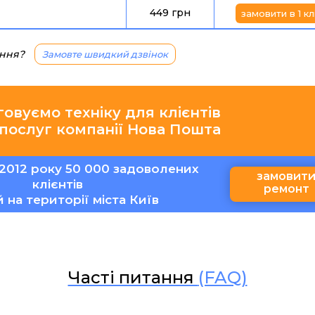
449 грн
замовити в 1 кл
ання?
Замовте швидкий дзвінок
говуємо техніку для клієнтів
 послуг компанії Нова Пошта
2012 року 50 000 задоволених
замовит
клієнтів
ремонт
ій на території міста Київ
Часті питання
(FAQ)