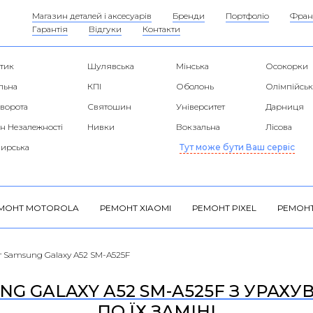
Магазин деталей і аксесуарів
Бренди
Портфоліо
Фран
Гарантія
Відгуки
Контакти
тик
Шулявська
Мінська
Осокорки
льна
КПІ
Оболонь
Олімпійськ
 ворота
Святошин
Університет
Дарниця
н Незалежності
Нивки
Вокзальна
Лісова
ирська
Тут може бути Ваш сервіс
МОНТ MOTOROLA
РЕМОНТ XIAOMI
РЕМОНТ PIXEL
РЕМОНТ
 Samsung Galaxy A52 SM-A525F
G GALAXY A52 SM-A525F З УРАХУ
ПО ЇХ ЗАМІНІ