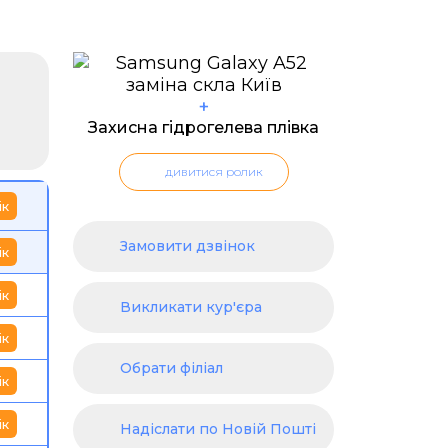
+
Захисна гідрогелева плівка
дивитися ролик
ік
Замовити дзвінок
ік
ік
Викликати кур'єра
ік
Обрати філіал
ік
ік
Надіслати по Новій Пошті