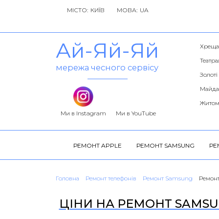
МІСТО:
МОВА:
Ай-Яй-Яй
Хреща
Театра
мережа чесного сервісу
Золоті
Майда
Житом
Ми в Instagram
Ми в YouTube
РЕМОНТ APPLE
РЕМОНТ SAMSUNG
РЕ
Головна
Ремонт телефонів
Ремонт Samsung
Ремонт
ЦІНИ НА РЕМОНТ SAMSUN