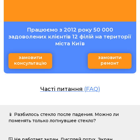
Працюємо з 2012 року 50 000
задоволених клієнтів 12 філій на території
міста Київ
замовити
замовити
консультацію
ремонт
Часті питання
(FAQ)
📱 Разбилось стекло после падения. Можно ли
поменять только лопнувшее стекло?
🪟 Не работает экран. Дисплей потух. Экран