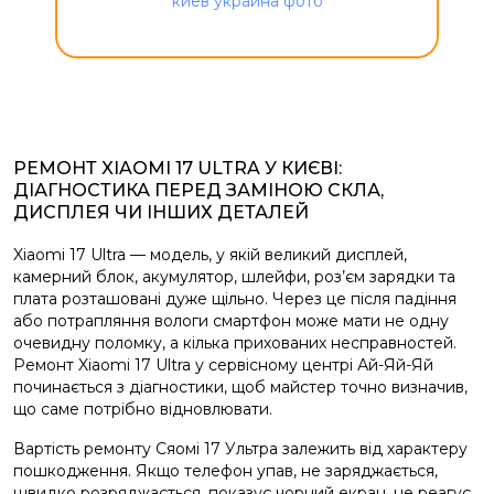
РЕМОНТ XIAOMI 17 ULTRA У КИЄВІ:
ДІАГНОСТИКА ПЕРЕД ЗАМІНОЮ СКЛА,
ДИСПЛЕЯ ЧИ ІНШИХ ДЕТАЛЕЙ
Xiaomi 17 Ultra — модель, у якій великий дисплей,
камерний блок, акумулятор, шлейфи, роз’єм зарядки та
плата розташовані дуже щільно. Через це після падіння
або потрапляння вологи смартфон може мати не одну
очевидну поломку, а кілька прихованих несправностей.
Ремонт Xiaomi 17 Ultra у сервісному центрі Ай-Яй-Яй
починається з діагностики, щоб майстер точно визначив,
що саме потрібно відновлювати.
Вартість ремонту Сяомі 17 Ультра залежить від характеру
пошкодження. Якщо телефон упав, не заряджається,
швидко розряджається, показує чорний екран, не реагує