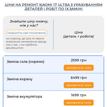
ЦІНИ НА РЕМОНТ XIAOMI 17 ULTRA З УРАХУВАННЯМ
ДЕТАЛЕЙ І РОБІТ ПО ЇХ ЗАМІНІ
Знайшли ціну нижчу,
ніж у нас?
Ціна
Надішліть нам посилання
(деталь + робота)
на сторінку, де ціна та термін
виконання замовлення краще,
ніж у нас, і ми зробимо
дешевшими
2599 грн
Заміна скла (окремо)
замовити в 1 клік
6499 грн
Заміна екрану
замовити в 1 клік
1699 грн
Заміна акумулятора
замовити в 1 клік