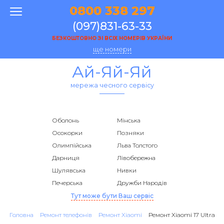
0800 338 297
(097)831-63-33
БЕЗКОШТОВНО ЗІ ВСІХ НОМЕРІВ УКРАЇНИ
ще номери
Ай-Яй-Яй
мережа чесного сервісу
Оболонь
Мінська
Осокорки
Позняки
Олимпійська
Льва Толстого
Дарниця
Лівобережна
Шулявська
Нивки
Печерська
Дружби Народів
Тут може бути Ваш сервіс
Головна
Ремонт телефонів
Ремонт Xiaomi
Ремонт Xiaomi 17 Ultra