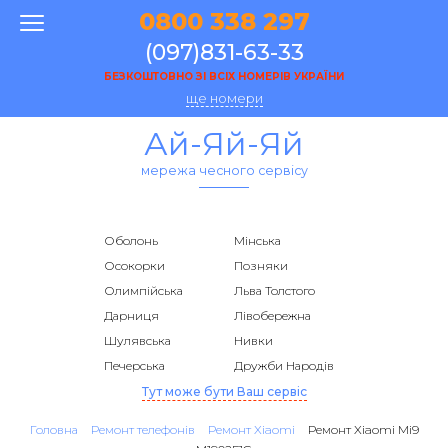
0800 338 297
(097)831-63-33
БЕЗКОШТОВНО ЗІ ВСІХ НОМЕРІВ УКРАЇНИ
ще номери
Ай-Яй-Яй
мережа чесного сервісу
Оболонь
Мінська
Осокорки
Позняки
Олимпійська
Льва Толстого
Дарниця
Лівобережна
Шулявська
Нивки
Печерська
Дружби Народів
Тут може бути Ваш сервіс
Головна
Ремонт телефонів
Ремонт Xiaomi
Ремонт Xiaomi Mi9