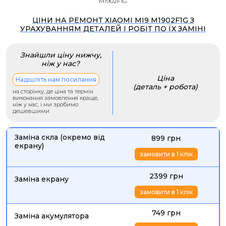
M1902F1G
ЦІНИ НА РЕМОНТ XIAOMI MI9 M1902F1G З
УРАХУВАННЯМ ДЕТАЛЕЙ І РОБІТ ПО ЇХ ЗАМІНІ
Знайшли ціну нижчу,
ніж у нас?
Ціна
Надішліть нам посилання
(деталь + робота)
на сторінку, де ціна та термін
виконання замовлення краще,
ніж у нас, і ми зробимо
дешевшими
Заміна скла (окремо від
899 грн
екрану)
замовити в 1 клік
2399 грн
Заміна екрану
замовити в 1 клік
749 грн
Заміна акумулятора