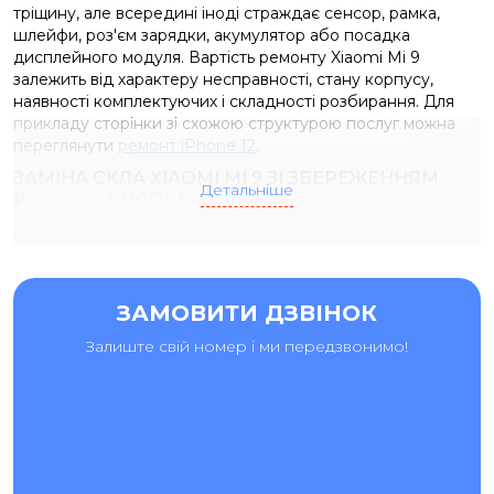
тріщину, але всередині іноді страждає сенсор, рамка,
шлейфи, роз'єм зарядки, акумулятор або посадка
дисплейного модуля. Вартість ремонту Xiaomi Mi 9
залежить від характеру несправності, стану корпусу,
наявності комплектуючих і складності розбирання. Для
прикладу сторінки зі схожою структурою послуг можна
переглянути
ремонт iPhone 12
.
ЗАМІНА СКЛА XIAOMI MI 9 ЗІ ЗБЕРЕЖЕННЯМ
Детальніше
РІДНОГО ДИСПЛЕЯ
Заміна скла Xiaomi Mi 9 потрібна тоді, коли після падіння
або удару пошкоджений саме зовнішній шар, але
дисплейний модуль продовжує працювати правильно.
Якщо зображення залишається чітким, немає темних
ЗАМОВИТИ ДЗВІНОК
плям, кольорових смуг, мерехтіння, затемнення, а сенсор
реагує по всій площі, у багатьох випадках можна зберегти
Залиште свій номер і ми передзвонимо!
рідну матрицю та замінити тільки пошкоджене скло.
Перед початком ремонту майстер перевіряє екран під
різними кутами, тестує чутливість сенсора, оцінює стан
рамки, корпусу та посадку дисплейного модуля. Для
Xiaomi Mi 9 така перевірка важлива, тому що навіть
незначний перекіс корпусу після удару може вплинути на