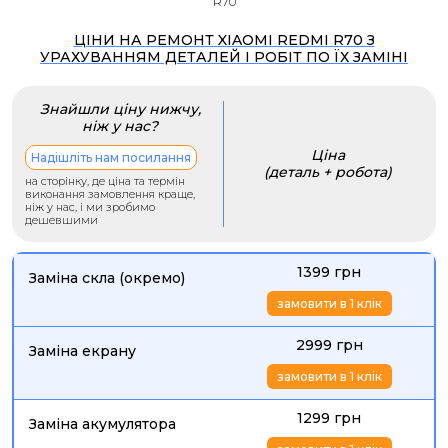
R70
ЦІНИ НА РЕМОНТ XIAOMI REDMI R70 З
УРАХУВАННЯМ ДЕТАЛЕЙ І РОБІТ ПО ЇХ ЗАМІНІ
Знайшли ціну нижчу,
ніж у нас?
Ціна
Надішліть нам посилання
(деталь + робота)
на сторінку, де ціна та термін
виконання замовлення краще,
ніж у нас, і ми зробимо
дешевшими
1399 грн
Заміна скла (окремо)
замовити в 1 клік
2999 грн
Заміна екрану
замовити в 1 клік
1299 грн
Заміна акумулятора