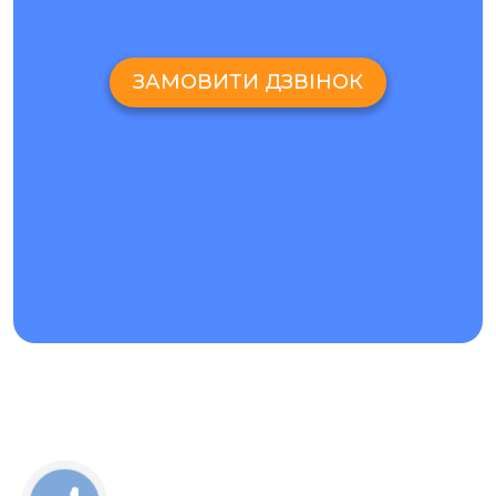
мережі;
узгодження вартості до початку ремонту.
ЗАМОВИТИ ДЗВІНОК
ЗАМІНА ЕКРАНА І ЗАМІНА ДИСПЛЕЯ НА XIAOMI
REDMI R70
Заміна скла Xiaomi Redmi R70 підходить, якщо
зображення залишається чітким, сенсор працює по всій
площі, а пошкоджений тільки верхній шар. Заміна екрана і
заміна дисплея потрібні тоді, коли з’явилися плями, смуги,
мерехтіння, потьоки під склом, зникло підсвічування або
частина сенсора перестала реагувати. У смартфонах
Redmi та Black Shark важливо додатково перевірити
рамку, датчики і роботу сенсора по краях.
Якщо після падіння тріщини невеликі, не варто відкладати
ремонт: через відколи всередину легше потрапляє пил і
волога, а тиск на екранний модуль може посилити
пошкодження. Майстер після діагностики пояснить, чи
можна зберегти рідний дисплей, чи раціональніше
встановити новий модуль.