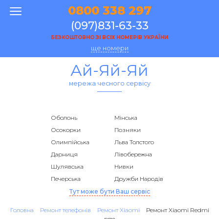
0800 338 297
(097)831-63-33
БЕЗКОШТОВНО ЗІ ВСІХ НОМЕРІВ УКРАЇНИ
ще номери
Ай-Яй-Яй
мережа чесного сервісу
Оболонь
Мінська
Осокорки
Позняки
Олимпійська
Льва Толстого
Дарниця
Лівобережна
Шулявська
Нивки
Печерська
Дружби Народів
Тут може бути Ваш сервіс
Головна
Ремонт телефонів
Ремонт Xiaomi
Ремонт Xiaomi Redmi