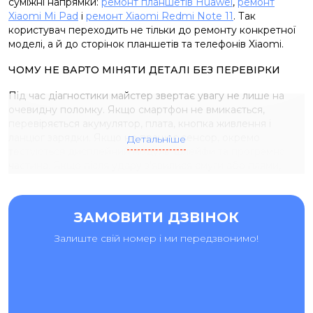
суміжні напрямки:
ремонт планшетів Huawei
,
ремонт
Xiaomi Mi Pad
і
ремонт Xiaomi Redmi Note 11
. Так
користувач переходить не тільки до ремонту конкретної
моделі, а й до сторінок планшетів та телефонів Xiaomi.
ЧОМУ НЕ ВАРТО МІНЯТИ ДЕТАЛІ БЕЗ ПЕРЕВІРКИ
Під час діагностики майстер звертає увагу не лише на
очевидну поломку. Якщо смартфон не вмикається,
перевіряється акумулятор, плата, кнопка живлення і
ланцюг зарядки. Якщо не працює сенсор, окремо
Детальніше
тестуються дисплейний модуль, шлейфи та програмна
частина. Якщо після удару з’явилися смуги або плями,
важливо зрозуміти, пошкоджена матриця чи можна
обмежитися заміною скла.
ЗАМОВИТИ ДЗВІНОК
перевірка зображення, підсвічування і чутливості
сенсора;
Залиште свій номер і ми передзвонимо!
контроль роз’єму зарядки, батареї та ланцюгів
живлення;
огляд корпусу після падіння і пошук слідів вологи;
перевірка камер, динаміків, мікрофонів, кнопок і