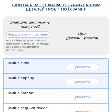
ЦІНИ НА РЕМОНТ XIAOMI 13 З УРАХУВАННЯМ
ДЕТАЛЕЙ І РОБІТ ПО ЇХ ЗАМІНІ
Знайшли ціну нижчу,
ніж у нас?
Ціна
Надішліть нам посилання
(деталь + робота)
на сторінку, де ціна та термін
виконання замовлення краще,
ніж у нас, і ми зробимо
дешевшими
Заміна скла
уточнити
Заміна екрану
уточнити
Заміна батареї
уточнити
Заміна задньої панелі
уточнити