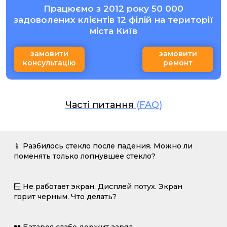
Працюємо з 2012 року 50 000
задоволених клієнтів 12 філій на території
міста Київ
замовити
замовити
консультацію
ремонт
Часті питання
(FAQ)
📱 Разбилось стекло после падения. Можно ли
поменять только лопнувшее стекло?
🪟 Не работает экран. Дисплей потух. Экран
горит черным. Что делать?