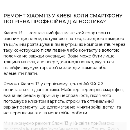
РЕМОНТ XIAOMI 13 У КИЄВІ: КОЛИ СМАРТФОНУ
ПОТРІБНА ПРОФЕСІЙНА ДІАГНОСТИКА?
Xiaomi 13 — компактний флагманський смартфон із
якісним дисплеєм, потужною платою, складною камерою
та щільним розташуванням внутрішніх компонентів. Через
таку конструкцію після падіння або контакту з вологою
поломка не завжди очевидна. Зовні може бути лише
тріщина на склі, але всередині іноді пошкоджуються
шлейфи, акумулятор, роз’єм зарядки, камера або
елементи плати.
Ремонт Xiaomi 13 у сервісному центрі Ай-Яй-Яй
починається з діагностики. Майстер перевіряє смартфон,
визначає реальну причину несправності, після чого
погоджує з клієнтом вартість, строки та оптимальний
варіант ремонту. Це допомагає не міняти зайві деталі та
не переплачувати за непотрібні роботи.
Ми виконуємо ремонт Сяомі 13 у Києві та приймаємо
пристрої з інших міст України через Нову Пошту. Якщо