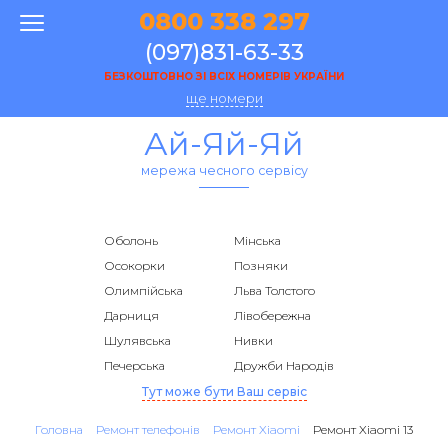
0800 338 297
(097)831-63-33
БЕЗКОШТОВНО ЗІ ВСІХ НОМЕРІВ УКРАЇНИ
ще номери
Ай-Яй-Яй
мережа чесного сервісу
Оболонь
Мінська
Осокорки
Позняки
Олимпійська
Льва Толстого
Дарниця
Лівобережна
Шулявська
Нивки
Печерська
Дружби Народів
Тут може бути Ваш сервіс
Головна
Ремонт телефонів
Ремонт Xiaomi
Ремонт Xiaomi 13