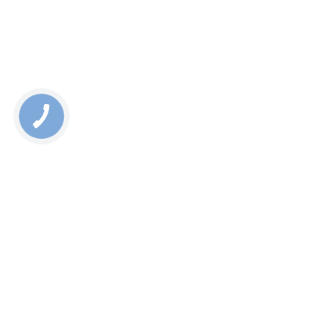
актуальні ціни та умови на сайті;
професійну допомогу та постійну консультацію.
Крім того, у нас діють знижки для постійних клієнтів. Якщо
у Вас виникли питання, сміливо пишіть нашому
консультанту в онлайн-чаті, ми завжди онлайн та
працюємо щодня!
Rate this page