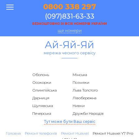
0800 338 297
(097)831-63-33
БЕЗКОШТОВНО ЗІ ВСІХ НОМЕРІВ УКРАЇНИ
ще номери
Ай-Яй-Яй
мережа чесного сервісу
Оболонь
Мінська
Осокорки
Позняки
Олимпійська
Льва Толстого
Дарниця
Лівобережна
Шулявська
Нивки
Печерська
Дружби Народів
Тут може бути Ваш сервіс
Головна
Ремонт телефонів
Ремонт Huawei
Ремонт Huawei Y7 Pro