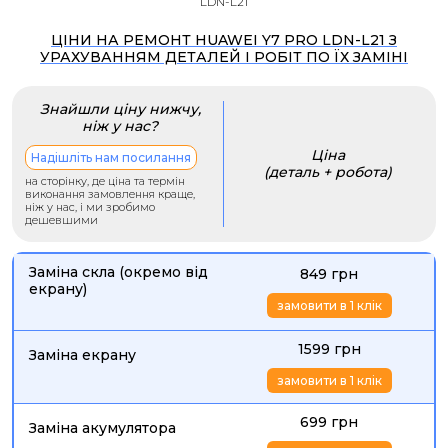
LDN-L21
ЦІНИ НА РЕМОНТ HUAWEI Y7 PRO LDN-L21 З
УРАХУВАННЯМ ДЕТАЛЕЙ І РОБІТ ПО ЇХ ЗАМІНІ
Знайшли ціну нижчу,
ніж у нас?
Ціна
Надішліть нам посилання
(деталь + робота)
на сторінку, де ціна та термін
виконання замовлення краще,
ніж у нас, і ми зробимо
дешевшими
Заміна скла (окремо від
849 грн
екрану)
замовити в 1 клік
1599 грн
Заміна екрану
замовити в 1 клік
699 грн
Заміна акумулятора