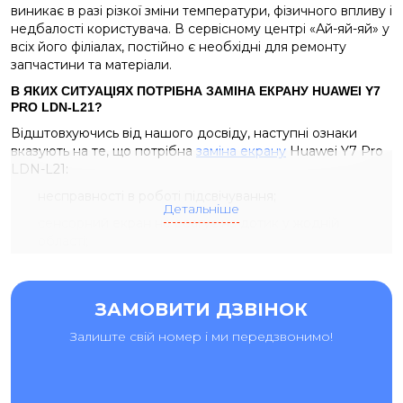
виникає в разі різкої зміни температури, фізичного впливу і
недбалості користувача. В сервісному центрі «Ай-яй-яй» у
всіх його філіалах, постійно є необхідні для ремонту
запчастини та матеріали.
В ЯКИХ СИТУАЦІЯХ ПОТРІБНА ЗАМІНА ЕКРАНУ HUAWEI Y7
PRO LDN-L21?
Відштовхуючись від нашого досвіду, наступні ознаки
вказують на те, що потрібна
заміна екрану
Huawei Y7 Pro
LDN-L21:
несправності в роботі підсвічування;
Детальніше
сенсорний екран не реагує на дотик у жодній
області;
з'явилися плями і смуги чорного кольору.
Щоб замінити дисплейний модуль Huawei Y7 Pro LDN-
ЗАМОВИТИ ДЗВІНОК
L21, принесіть смартфон до нашої майстерні. Ми в
найкоротші терміни встановимо новий дисплей, що
Залиште свій номер і ми передзвонимо!
забезпечить стабільну і тривалу роботу Вашого
пристрою. Після завершення ремонту, Ви отримаєте
гарантію на виконані роботи та встановлені деталі.