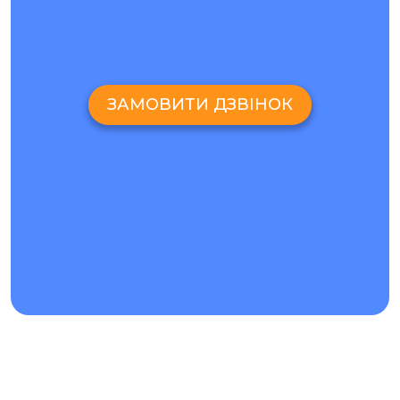
гарантією на виконану роботу і встановлені деталі. Ми
завжди маємо в наявності всі необхідні запчастини і
виконаємо заміну екрану Lenovo Z5 Pro та інші ремонтні
роботи в найкоротші терміни.
ДЕ МОЖНА ДІЗНАТИСЯ ЦІНИ НА РЕМОНТ LENOVO Z5 PRO?
ЗАМОВИТИ ДЗВІНОК
Сервісний центр "Ай-Яй-Яй" докладає максимум зусиль
для покращення загального рівня обслуговування. Якщо
ваш пристрій вийшов з ладу з невідомих причин, ви
можете звернутися до одного з наших менеджерів за
безкоштовною консультацією. На всі питання, що
стосуються ремонту Lenovo Z5 Pro, ви можете отримати
відповідь, звернувшись до наших фахівців через Viber,
Skype або за допомогою сервісу зворотного дзвінка.
Також ви можете.