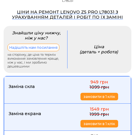
L78031
ЦІНИ НА РЕМОНТ LENOVO Z5 PRO L78031 З
УРАХУВАННЯМ ДЕТАЛЕЙ І РОБІТ ПО ЇХ ЗАМІНІ
Знайшли ціну нижчу,
ніж у нас?
Ціна
Надішліть нам посилання
(деталь + робота)
на сторінку, де ціна та термін
виконання замовлення краще,
ніж у нас, і ми зробимо
дешевшими
949 грн
Заміна скла
1099 грн
замовити в 1 клік
1549 грн
Заміна екрана
1999 грн
замовити в 1 клік