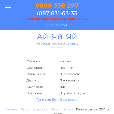
0800 338 297
(097)831-63-33
БЕЗКОШТОВНО ЗІ ВСІХ НОМЕРІВ УКРАЇНИ
ще номери
Ай-Яй-Яй
мережа чесного сервісу
Оболонь
Мінська
Осокорки
Позняки
Олимпійська
Льва Толстого
Дарниця
Лівобережна
Шулявська
Нивки
Печерська
Дружби Народів
Тут може бути Ваш сервіс
Головна
Ремонт телефонів
Ремонт Lenovo
Ремонт Lenovo Z5 Pro