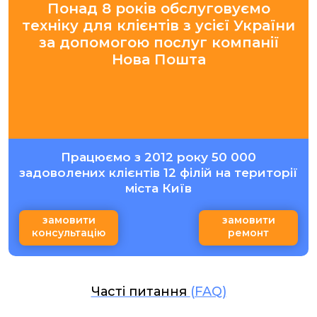
Понад 8 років обслуговуємо
техніку для клієнтів з усієї України
за допомогою послуг компанії
Нова Пошта
Працюємо з 2012 року 50 000
задоволених клієнтів 12 філій на території
міста Київ
замовити
замовити
консультацію
ремонт
Часті питання
(FAQ)