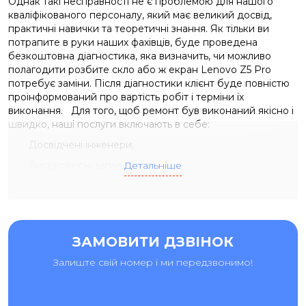
Однак такі несправності не є проблемою для нашого
кваліфікованого персоналу, який має великий досвід,
практичні навички та теоретичні знання. Як тільки ви
потрапите в руки наших фахівців, буде проведена
безкоштовна діагностика, яка визначить, чи можливо
полагодити розбите скло або ж екран Lenovo Z5 Pro
потребує заміни. Після діагностики клієнт буде повністю
проінформований про вартість робіт і терміни їх
виконання. Для того, щоб ремонт був виконаний якісно і
швидко, наші послуги включають в себе:
Досвідчені інженери;
Високоякісні запчастини
Детальніше
Спеціально обладнані приміщення
Спеціалізовані інструменти.
ЗАМОВИТИ ДЗВІНОК
ЗАМІНА ЕКРАНУ LENOVO Z5 PRO З ГАРАНТІЄЮ
Залиште свій номер і ми передзвонимо!
Ми пропонуємо якісний і недорогий
ремонт Lenovo
Z5
Pro в найкоротші терміни. Ми беремося за найскладніші
завдання чесно і відповідально, що підтверджується