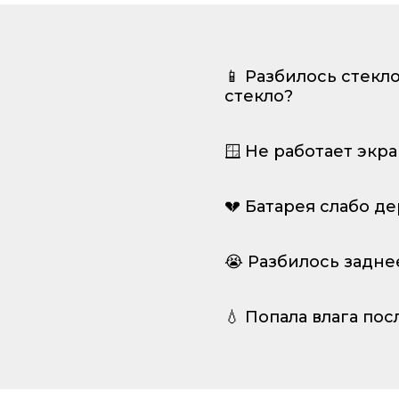
📱 Разбилось стекл
стекло?
🪟 Не работает экр
💔 Батарея слабо д
😭 Разбилось задне
💧 Попала влага пос