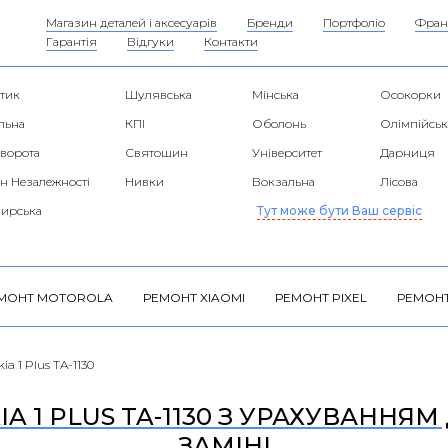
Магазин деталей і аксесуарів
Бренди
Портфоліо
Фран
Гарантія
Відгуки
Контакти
тик
Шулявська
Мінська
Осокорки
льна
КПІ
Оболонь
Олімпійськ
 ворота
Святошин
Університет
Дарниця
н Незалежності
Нивки
Вокзальна
Лісова
ирська
Тут може бути Ваш сервіс
МОНТ MOTOROLA
РЕМОНТ XIAOMI
РЕМОНТ PIXEL
РЕМОНТ
ia 1 Plus TA-1130
 1 PLUS TA-1130 З УРАХУВАННЯМ 
ЗАМІНІ