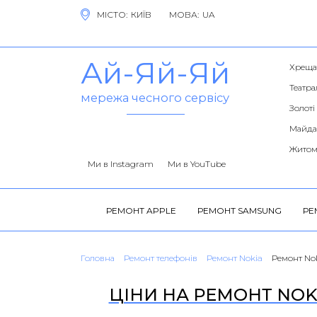
МІСТО:
МОВА:
Ай-Яй-Яй
Хреща
Театра
мережа чесного сервісу
Золоті
Майда
Житом
Ми в Instagram
Ми в YouTube
РЕМОНТ APPLE
РЕМОНТ SAMSUNG
РЕ
Головна
Ремонт телефонів
Ремонт Nokia
Ремонт Nok
ЦІНИ НА РЕМОНТ NOKIA