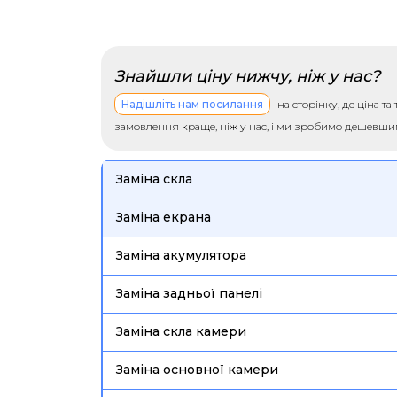
Знайшли ціну нижчу, ніж у нас?
Надішліть нам посилання
на сторінку, де ціна т
замовлення краще, ніж у нас, і ми зробимо дешевш
Заміна скла
Заміна екрана
Заміна акумулятора
Заміна задньої панелі
Заміна скла камери
Заміна основної камери