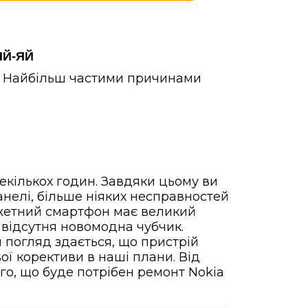
ЯЙ-ЯЙ
і. Найбільш частими причинами
екількох годин. Завдяки цьому ви
анелі, більше ніяких несправностей
джетний смартфон має великий
і відсутня новомодна чубчик.
 погляд здається, що пристрій
вої корективи в наші плани. Від
ого, що буде потрібен ремонт Nokia