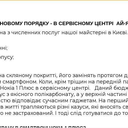
МІНОВОМУ ПОРЯДКУ - В СЕРВІСНОМУ ЦЕНТРІ АЙ-
на з численних послуг нашої майстерні в Києв
ні;
пусу;
 скляному покритті, його замінять протягом д
 смартфоном. Коли, крім тріщин на передній п
 Нокіа 1 Плюс в сервісному центрі. Даний бю
 з якісного полікарбонату, а у верхній частин
ністю відповідає сучасним гаджетам. На перший
в житті трапляються різні казуси, які вносять с
 не застрахований. І тоді слід готуватися до т