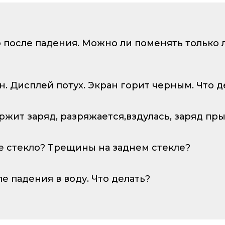
о после падения. Можно ли поменять только
ан. Дисплей потух. Экран горит черным. Что д
ержит заряд, разряжается,вздулась, заряд пр
е стекло? Трещины на заднем стекле?
ле падения в воду. Что делать?