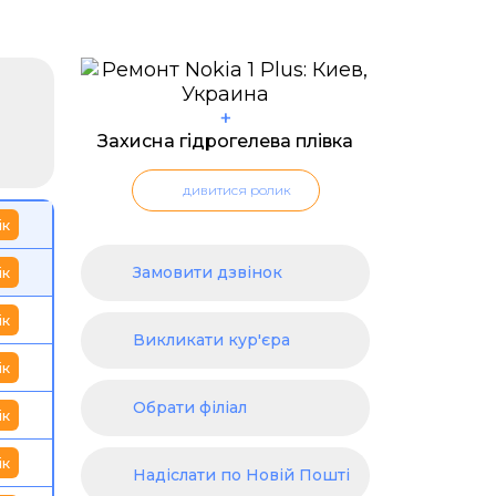
+
Захисна гідрогелева плівка
дивитися ролик
ік
Замовити дзвінок
ік
ік
Викликати кур'єра
ік
Обрати філіал
ік
ік
Надіслати по Новій Пошті