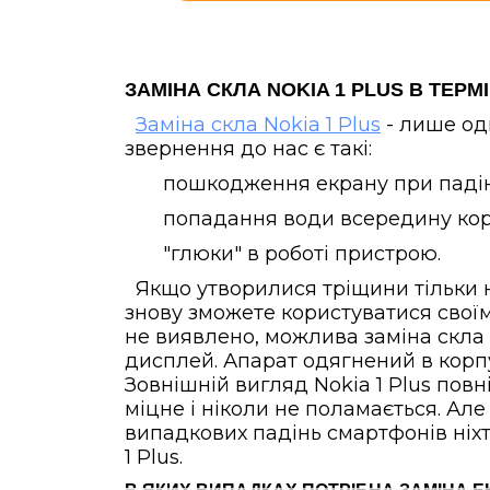
ЗАМІНА СКЛА NOKIA 1 PLUS В ТЕР
Заміна скла Nokia 1 Plus
- лише од
звернення до нас є такі:
пошкодження екрану при падін
попадання води всередину кор
"глюки" в роботі пристрою.
Якщо утворилися тріщини тільки на
знову зможете користуватися своїм
не виявлено, можлива заміна скла
дисплей. Апарат одягнений в корпус
Зовнішній вигляд Nokia 1 Plus пов
міцне і ніколи не поламається. Але 
випадкових падінь смартфонів ніхто
1 Plus.