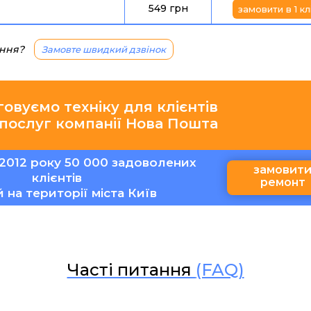
549 грн
замовити в 1 кл
ання?
Замовте швидкий дзвінок
говуємо техніку для клієнтів
 послуг компанії Нова Пошта
2012 року 50 000 задоволених
замовит
клієнтів
ремонт
ій на території міста Київ
Часті питання
(FAQ)