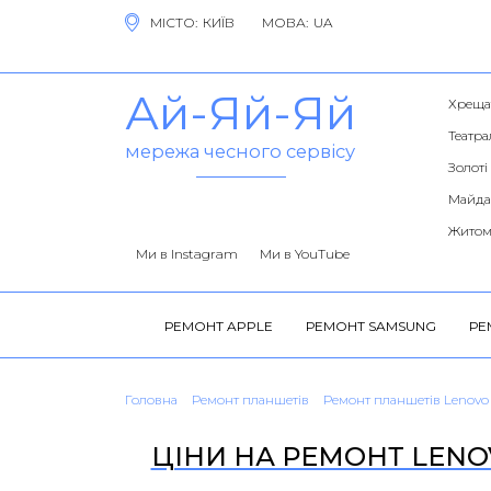
МІСТО:
МОВА:
Ай-Яй-Яй
Хреща
Театра
мережа чесного сервісу
Золоті
Майда
Житом
Ми в Instagram
Ми в YouTube
РЕМОНТ APPLE
РЕМОНТ SAMSUNG
РЕ
Головна
Ремонт планшетів
Ремонт планшетів Lenovo
ЦІНИ НА РЕМОНТ LENOV