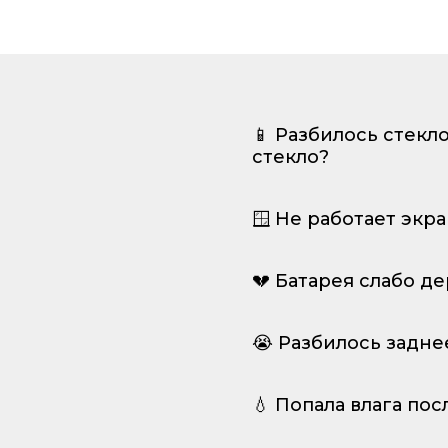
📱 Разбилось стекл
стекло?
🪟 Не работает экр
💔 Батарея слабо д
😭 Разбилось задне
💧 Попала влага пос