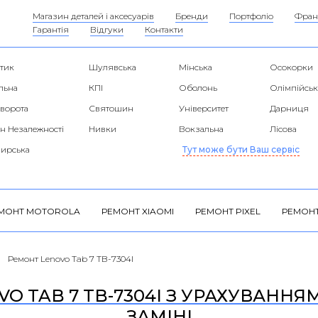
Магазин деталей і аксесуарів
Бренди
Портфоліо
Фран
Гарантія
Відгуки
Контакти
тик
Шулявська
Мінська
Осокорки
льна
КПІ
Оболонь
Олімпійськ
 ворота
Святошин
Університет
Дарниця
н Незалежності
Нивки
Вокзальна
Лісова
ирська
Тут може бути Ваш сервіс
МОНТ MOTOROLA
РЕМОНТ XIAOMI
РЕМОНТ PIXEL
РЕМОНТ
Ремонт Lenovo Tab 7 TB-7304I
O TAB 7 TB-7304I З УРАХУВАННЯМ 
ЗАМІНІ