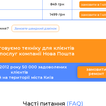
849 грн
замовити в 1 кл
1499 грн
замовити в 1 кл
ання?
Замовте швидкий дзвінок
говуємо техніку для клієнтів
 послуг компанії Нова Пошта
2012 року 50 000 задоволених
замовит
клієнтів
ремонт
ій на території міста Київ
Часті питання
(FAQ)