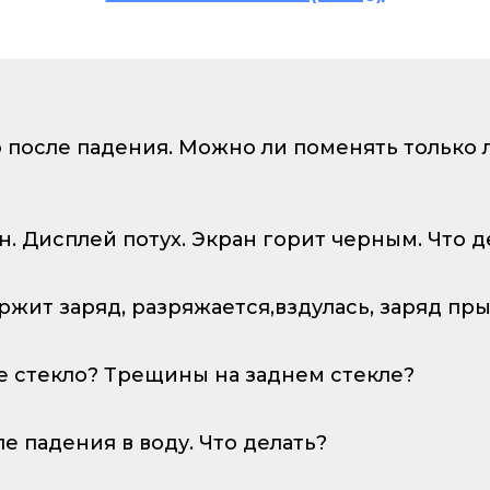
о после падения. Можно ли поменять только
ан. Дисплей потух. Экран горит черным. Что д
ержит заряд, разряжается,вздулась, заряд пр
е стекло? Трещины на заднем стекле?
ле падения в воду. Что делать?