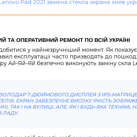
ИЙ ТА ОПЕРАТИВНИЙ РЕМОНТ ПО ВСІЙ УКРАЇНІ
добитися у найнезручніший момент. Як показує 
авил експлуатації часто призводять до пошко
ру Ай-Яй-Яй безпечно виконують заміну скла L
- ВОЛОДАР 7-ДЮЙМОВОГО ДИСПЛЕЯ З IPS-МАТРИЦ
КСЕЛІВ. ЕКРАН ЗАБЕЗПЕЧУЄ ВИСОКУ ЯКІСТЬ ЗОБРАЖ
І, ТАК І НА ВУЛИЦІ. АЛЕ, ЯК І БУДЬ-ЯКА ТЕХНІКА,
 ЛАДУ.