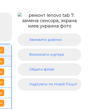
Замовити дзвінок
ік
Викликати кур'єра
ік
Обрати філіал
ік
ік
Надіслати по Новій Пошті
ік
ік