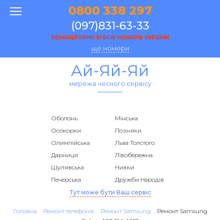
0800 338 297
(097)831-63-33
БЕЗКОШТОВНО ЗІ ВСІХ НОМЕРІВ УКРАЇНИ
ще номери
Ай-Яй-Яй
мережа чесного сервісу
Оболонь
Мінська
Осокорки
Позняки
Олимпійська
Льва Толстого
Дарниця
Лівобережна
Шулявська
Нивки
Печерська
Дружби Народів
Тут може бути Ваш сервіс
Головна
Ремонт телефонів
Ремонт Samsung
Ремонт Samsung