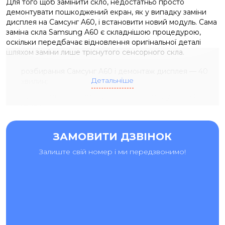
Для того щоб замінити скло, недостатньо просто
демонтувати пошкоджений екран, як у випадку заміни
дисплея на Самсунг A60, і встановити новий модуль. Сама
заміна скла Samsung A60 є складнішою процедурою,
оскільки передбачає відновлення оригінальної деталі
шляхом заміни лише тріснутого сенсорного скла.
розбирання Самсунг A60 і демонтаж дисплея — 40
Детальніше
хвилин;
відокремлення рамки дисплейного модуля — 40
хвилин;
видалення розбитого скла — 40 хвилин;
ЗАМОВИТИ ДЗВІНОК
ламінація нового скла на рідну матрицю — 40 хвилин;
складання та фінальна перевірка — 30–40 хвилин.
Залиште свій номер і ми передзвонимо!
Заміна скла Samsung A60 можлива, якщо дисплей працює
коректно, немає чорних плям, сильних артефактів, а
сенсор реагує без збоїв.
ДІАГНОСТИКА, ПРОФІЛАКТИКА,
ПЕРЕПРОШИВКА ТА ІНШІ ПОСЛУГИ