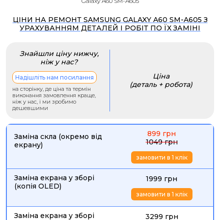
Galaxy A60 SM-A605
ЦІНИ НА РЕМОНТ SAMSUNG GALAXY A60 SM-A605 З
УРАХУВАННЯМ ДЕТАЛЕЙ І РОБІТ ПО ЇХ ЗАМІНІ
Знайшли ціну нижчу,
ніж у нас?
Ціна
Надішліть нам посилання
(деталь + робота)
на сторінку, де ціна та термін
виконання замовлення краще,
ніж у нас, і ми зробимо
дешевшими
899 грн
Заміна скла (окремо від
1049 грн
екрану)
замовити в 1 клік
Заміна екрана у зборі
1999 грн
(копія OLED)
замовити в 1 клік
Заміна екрана у зборі
3299 грн