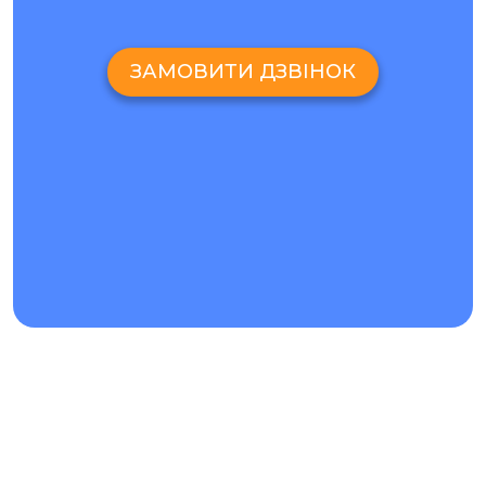
ЗАМОВИТИ ДЗВІНОК
РЕМОНТ SAMSUNG S23 FE СКІЛЬКИ КОШТУЄ І
ЯКІ ЦІНИ НА ОБСЛУГОВУВАННЯ?
РЕМОНТ SAMSUNG S23 FE І ЦІНИ
Ремонт Samsung S23 FE і ціни на нього вказані на сайті
сервіс-центру Ай-Яй-Яй. Ми регулярно аналізуємо ринок
у Києві та намагаємось запропонувати ремонт Самсунг