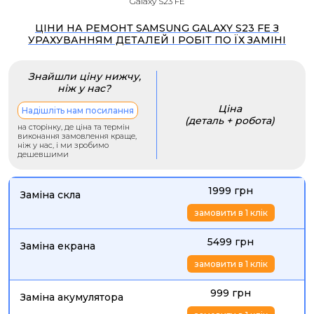
Galaxy S23 FE
ЦІНИ НА РЕМОНТ SAMSUNG GALAXY S23 FE З
УРАХУВАННЯМ ДЕТАЛЕЙ І РОБІТ ПО ЇХ ЗАМІНІ
Знайшли ціну нижчу,
ніж у нас?
Ціна
Надішліть нам посилання
(деталь + робота)
на сторінку, де ціна та термін
виконання замовлення краще,
ніж у нас, і ми зробимо
дешевшими
1999 грн
Заміна скла
замовити в 1 клік
5499 грн
Заміна екрана
замовити в 1 клік
999 грн
Заміна акумулятора