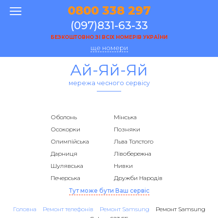
0800 338 297
(097)831-63-33
БЕЗКОШТОВНО ЗІ ВСІХ НОМЕРІВ УКРАЇНИ
ще номери
Ай-Яй-Яй
мережа чесного сервісу
Оболонь
Мінська
Осокорки
Позняки
Олимпійська
Льва Толстого
Дарниця
Лівобережна
Шулявська
Нивки
Печерська
Дружби Народів
Тут може бути Ваш сервіс
Головна
Ремонт телефонів
Ремонт Samsung
Ремонт Samsung