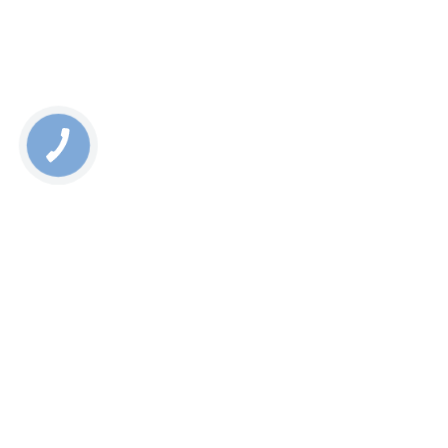
проведення ремонтних робіт. Якщо у вас виникли
питання ремонту, скористайтесь нашим онлайн-чатом!
Rate this page