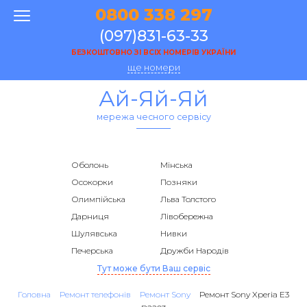
0800 338 297
(097)831-63-33
БЕЗКОШТОВНО ЗІ ВСІХ НОМЕРІВ УКРАЇНИ
ще номери
Ай-Яй-Яй
мережа чесного сервісу
Оболонь
Мінська
Осокорки
Позняки
Олимпійська
Льва Толстого
Дарниця
Лівобережна
Шулявська
Нивки
Печерська
Дружби Народів
Тут може бути Ваш сервіс
Головна
Ремонт телефонів
Ремонт Sony
Ремонт Sony Xperia E3