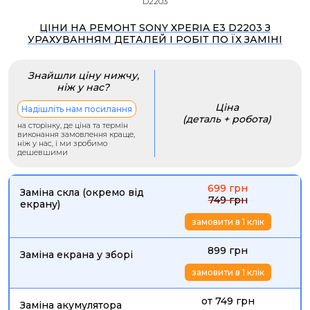
D2203
ЦІНИ НА РЕМОНТ SONY XPERIA E3 D2203 З
УРАХУВАННЯМ ДЕТАЛЕЙ І РОБІТ ПО ЇХ ЗАМІНІ
Знайшли ціну нижчу,
ніж у нас?
Ціна
Надішліть нам посилання
(деталь + робота)
на сторінку, де ціна та термін
виконання замовлення краще,
ніж у нас, і ми зробимо
дешевшими
699 грн
Заміна скла (окремо від
749 грн
екрану)
замовити в 1 клік
899 грн
Заміна екрана у зборі
замовити в 1 клік
от 749 грн
Заміна акумулятора