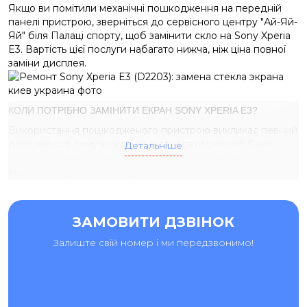
Якщо ви помітили механічні пошкодження на передній
панелі пристрою, зверніться до сервісного центру "Ай-Яй-
Яй" біля Палаці спорту, щоб замінити скло на Sony Xperia
E3. Вартість цієї послуги набагато нижча, ніж ціна повної
заміни дисплея.
КОЛИ ПОТРІБНО ЗАМІНИТИ ЕКРАН SONY XPERIA E3?
Використання пошкодженого пристрою викликає певний
дискомфорт, тому краще не відкладати ремонт. Саме
Детальніше
тому ми маємо достатній досвід, щоб замінити екран
вашого Sony Xperia E3 протягом кількох годин. А оскільки
ми використовуємо найякісніші компоненти, ваш Sony
Xperia E3 працюватиме довгі роки. Ми надаємо гарантію
на всі виконані роботи. Наступні фактори вказують на
ЗАМОВИТИ ДЗВІНОК
необхідність заміни екрана Sony Xperia E3:
Залиште свій номер і ми передзвонимо!
Сенсор несправний або взагалі не реагує,
Погіршується підсвічування,
спостерігається знебарвлення або розлучення,