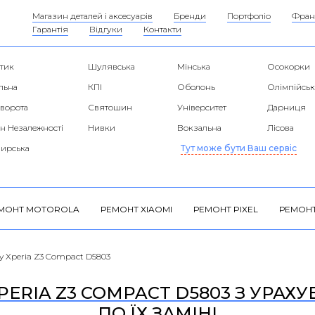
Магазин деталей і аксесуарів
Бренди
Портфоліо
Фран
Гарантія
Відгуки
Контакти
тик
Шулявська
Мінська
Осокорки
льна
КПІ
Оболонь
Олімпійськ
 ворота
Святошин
Університет
Дарниця
н Незалежності
Нивки
Вокзальна
Лісова
ирська
Тут може бути Ваш сервіс
МОНТ MOTOROLA
РЕМОНТ XIAOMI
РЕМОНТ PIXEL
РЕМОНТ
y Xperia Z3 Compact D5803
PERIA Z3 COMPACT D5803 З УРАХУ
ПО ЇХ ЗАМІНІ