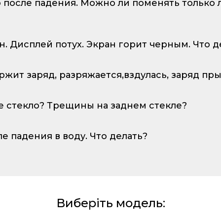
о после падения. Можно ли поменять только
ан. Дисплей потух. Экран горит черным. Что д
ержит заряд, разряжается,вздулась, заряд пр
е стекло? Трещины на заднем стекле?
ле падения в воду. Что делать?
Виберіть модель: