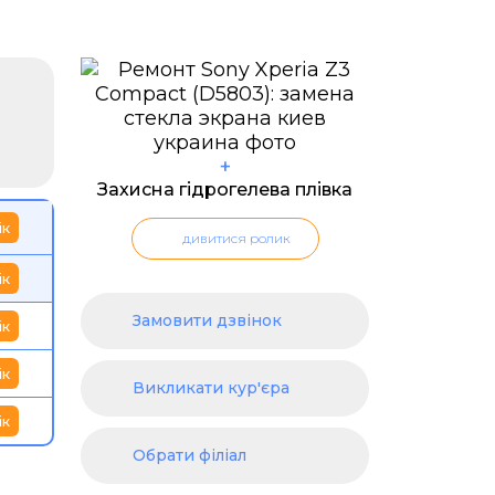
+
Захисна гідрогелева плівка
ік
дивитися ролик
ік
Замовити дзвінок
ік
ік
Викликати кур'єра
ік
Обрати філіал