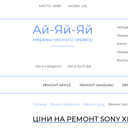
МІСТО:
МОВА:
Ай-Яй-Яй
Хреща
Театра
мережа чесного сервісу
Золоті
Майда
Житом
Ми в Instagram
Ми в YouTube
РЕМОНТ APPLE
РЕМОНТ SAMSUNG
РЕ
Головна
Ремонт телефонів
Ремонт Sony
Ремонт Son
ЦІНИ НА РЕМОНТ SONY X