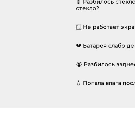
📱 Разбилось стекл
стекло?
🪟 Не работает экр
💔 Батарея слабо д
😭 Разбилось задне
💧 Попала влага пос