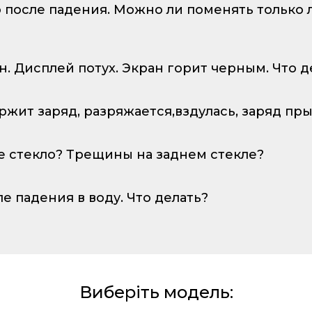
о после падения. Можно ли поменять только
ан. Дисплей потух. Экран горит черным. Что д
ержит заряд, разряжается,вздулась, заряд пр
е стекло? Трещины на заднем стекле?
ле падения в воду. Что делать?
Виберіть модель: