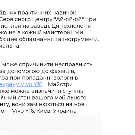
хідних практичних навичок і
Сервісного центру "Ай-яй-яй" при
исплея на заводі. Ця технологія
ко не в кожній майстерні. Ми
бхідне обладнання та інструменти.
імальна.
і, може спричинити несправність
 за допомогою до фахівців,
тра при попаданні вологи в
екрану Vivo Y16
. Майстри
 вже можна визначити ступінь
ічний стан вашого мобільного
ту, вони замінюються на нові.
ирішити. З цієї причини при