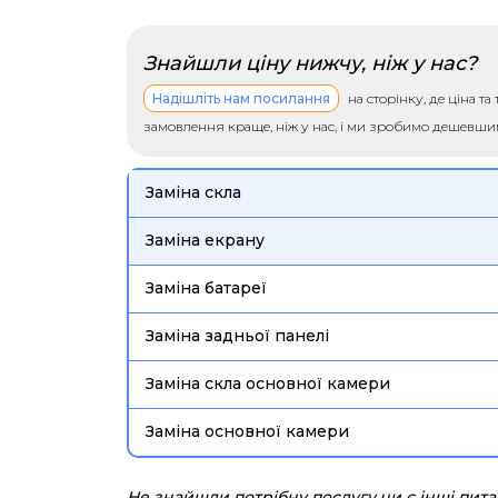
Знайшли ціну нижчу, ніж у нас?
Надішліть нам посилання
на сторінку, де ціна т
замовлення краще, ніж у нас, і ми зробимо дешевш
Заміна скла
Заміна екрану
Заміна батареї
Заміна задньої панелі
Заміна скла основної камери
Заміна основної камери
Не знайшли потрібну послугу чи є інші пит