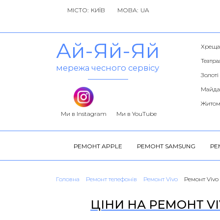
МІСТО:
МОВА:
Ай-Яй-Яй
Хреща
Театра
мережа чесного сервісу
Золоті
Майда
Житом
Ми в Instagram
Ми в YouTube
РЕМОНТ APPLE
РЕМОНТ SAMSUNG
РЕ
Головна
Ремонт телефонів
Ремонт Vivo
Ремонт Vivo 
ЦІНИ НА РЕМОНТ VI