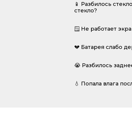
📱 Разбилось стекл
стекло?
🪟 Не работает экр
💔 Батарея слабо д
😭 Разбилось задне
💧 Попала влага пос