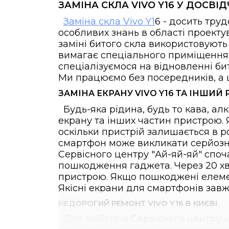
ЗАМІНА СКЛА VIVO Y16 У ДОСВІ
Заміна скла Vivo Y1
6 - досить тру
особливих знань в області проекту
заміні битого скла використовують 
вимагає спеціального приміщення і
спеціалізуємося на відновленні би
Ми працюємо без посередників, а ц
ЗАМІНА ЕКРАНУ VIVO Y16 ТА ІНШИ
Будь-яка рідина, будь то кава, а
екрану та інших частин пристрою. 
оскільки пристрій залишається в р
смартфон може викликати серйозні
Сервісного центру "Ай-яй-яй" споч
пошкодження гаджета. Через 20 хв
пристрою. Якщо пошкоджені елемент
Якісні екрани для смартфонів зав
НЕДОРОГИЙ РЕМОНТ VIVO Y16 В КИЄВІ
Для майстрів Сервісного центру «А