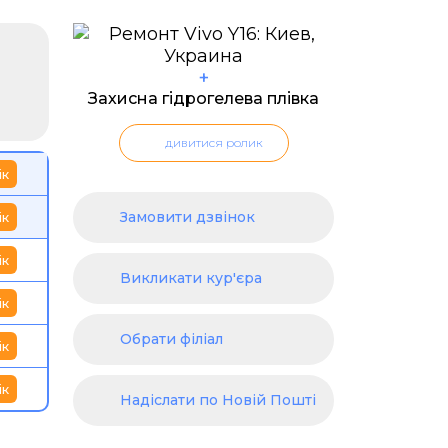
+
Захисна гідрогелева плівка
дивитися ролик
ік
Замовити дзвінок
ік
ік
Викликати кур'єра
ік
Обрати філіал
ік
ік
Надіслати по Новій Пошті