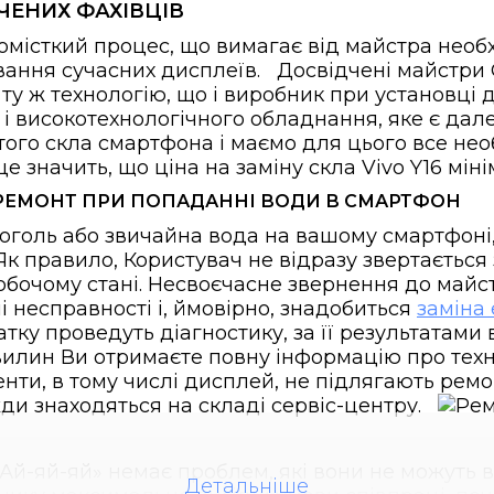
ДЧЕНИХ ФАХІВЦІВ
домісткий процес, що вимагає від майстра необ
вання сучасних дисплеїв. Досвідчені майстри 
ту ж технологію, що і виробник при установці д
 високотехнологічного обладнання, яке є дале
того скла смартфона і маємо для цього все нео
е значить, що ціна на заміну скла Vivo Y16 мін
Й РЕМОНТ ПРИ ПОПАДАННІ ВОДИ В СМАРТФОН
лкоголь або звичайна вода на вашому смартфон
Як правило, Користувач не відразу звертається
обочому стані. Несвоєчасне звернення до майс
 несправності і, ймовірно, знадобиться
заміна 
атку проведуть діагностику, за її результатами
илин Ви отримаєте повну інформацію про техн
и, в тому числі дисплей, не підлягають ремон
жди знаходяться на складі сервіс-центру.
й-яй-яй» немає проблем, які вони не можуть в
Детальніше