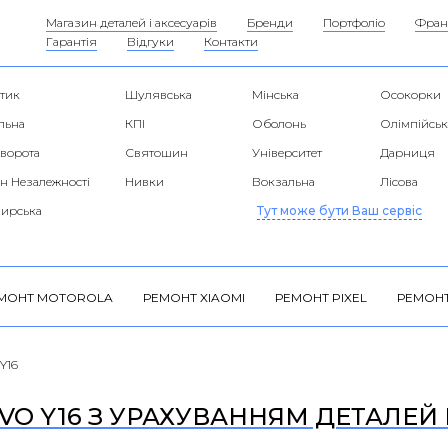
Магазин деталей і аксесуарів
Бренди
Портфоліо
Фран
Гарантія
Відгуки
Контакти
тик
Шулявська
Мінська
Осокорки
льна
КПІ
Оболонь
Олімпійськ
 ворота
Святошин
Університет
Дарниця
н Незалежності
Нивки
Вокзальна
Лісова
ирська
Тут може бути Ваш сервіс
МОНТ MOTOROLA
РЕМОНТ XIAOMI
РЕМОНТ PIXEL
РЕМОНТ
Y16
VO Y16 З УРАХУВАННЯМ ДЕТАЛЕЙ І 