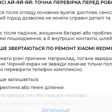
ВІСІ АЙ-ЯЙ-ЯЙ: ТОЧНА ПЕРЕВІРКА ПЕРЕД РО
 після огляду основних вузлів: дисплея, сенсор
кий підхід дозволяє не міняти справні деталі т
с після падіння, зношення батареї або проблем
мі пошкодження, а й внутрішні контакти, шлейф
Е ЗВЕРТАЮТЬСЯ ПО РЕМОНТ XIAOMI REDMI
мати різні причини. Наприклад, погана зарядка 
я. Чорний екран не завжди означає тільки по
о перевірити телефон комплексно.
 ще залишається;
рехтіння або темні ділянки;
тискається сам або працює частково;
чи вимикається на відсотках;
Детальніше
 русі кабелю;