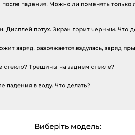
о после падения. Можно ли поменять только
ан. Дисплей потух. Экран горит черным. Что д
ержит заряд, разряжается,вздулась, заряд пр
е стекло? Трещины на заднем стекле?
ле падения в воду. Что делать?
Виберіть модель: