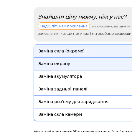
Знайшли ціну нижчу, ніж у нас?
Надішліть нам посилання
на сторінку, де ціна т
замовлення краще, ніж у нас, і ми зробимо дешевш
Заміна скла (окремо)
Заміна екрану
Заміна акумулятора
Заміна задньої панелі
Заміна роз'єму для заряджання
Заміна скла камери
Не знайшли потрібну послугу чи є інші пит