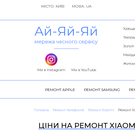
МІСТО:
МОВА:
Ай-Яй-Яй
Хреща
Театра
мережа чесного сервісу
Золоті
Майда
Житом
Ми в Instagram
Ми в YouTube
РЕМОНТ APPLE
РЕМОНТ SAMSUNG
РЕ
Головна
Ремонт телефонів
Ремонт Xiaomi
Ремонт X
ЦІНИ НА РЕМОНТ XIAOMI