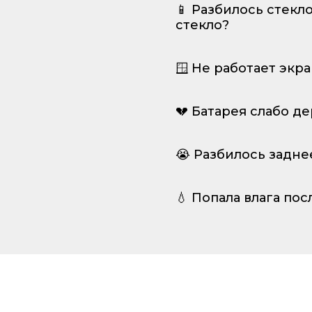
📱 Разбилось стекл
стекло?
🪟 Не работает экр
💔 Батарея слабо д
😭 Разбилось задне
💧 Попала влага пос