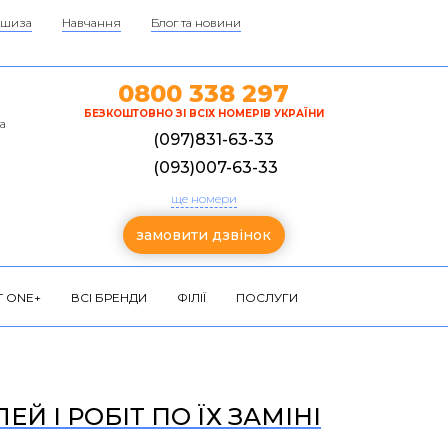
шиза
Навчання
Блог та новини
0800 338 297
БЕЗКОШТОВНО ЗІ ВСІХ НОМЕРІВ УКРАЇНИ
а
(097)831-63-33
(093)007-63-33
ще номери
замовити дзвінок
 ONE+
ВСІ БРЕНДИ
ФІЛІЇ
ПОСЛУГИ
Й І РОБІТ ПО ЇХ ЗАМІНІ