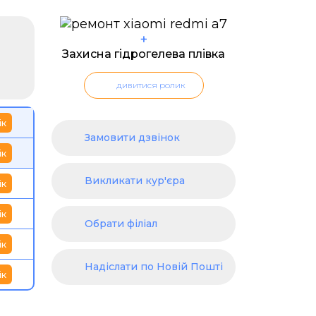
+
Захисна гідрогелева плівка
дивитися ролик
ік
Замовити дзвінок
ік
Викликати кур'єра
ік
ік
Обрати філіал
ік
Надіслати по Новій Пошті
ік