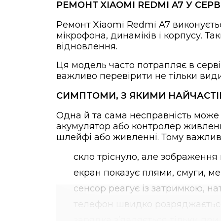
РЕМОНТ XIAOMI REDMI A7 У СЕР
Ремонт Xiaomi Redmi A7 виконується
мікрофона, динаміків і корпусу. Та
відновлення.
Ця модель часто потрапляє в серві
важливо перевірити не тільки види
СИМПТОМИ, З ЯКИМИ НАЙЧАСТІШ
Одна й та сама несправність може 
акумулятор або контролер живленн
шлейфі або живленні. Тому важлив
скло тріснуло, але зображення
екран показує плями, смуги, ме
сенсор реагує із затримкою, на
телефон швидко розряджається 
зарядка з’являється тільки при