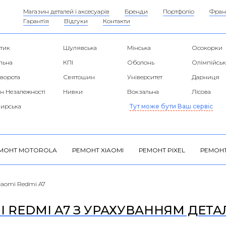
Магазин деталей і аксесуарів
Бренди
Портфоліо
Фран
Гарантія
Відгуки
Контакти
тик
Шулявська
Мінська
Осокорки
льна
КПІ
Оболонь
Олімпійськ
 ворота
Святошин
Університет
Дарниця
н Незалежності
Нивки
Вокзальна
Лісова
ирська
Тут може бути Ваш сервіс
МОНТ MOTOROLA
РЕМОНТ XIAOMI
РЕМОНТ PIXEL
РЕМОНТ
iaomi Redmi A7
 REDMI A7 З УРАХУВАННЯМ ДЕТАЛЕ