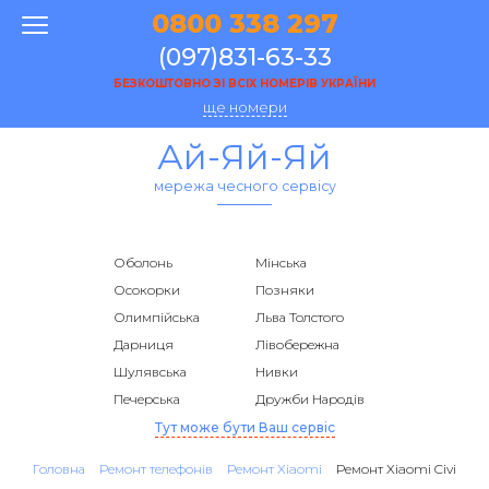
0800 338 297
(097)831-63-33
БЕЗКОШТОВНО ЗІ ВСІХ НОМЕРІВ УКРАЇНИ
ще номери
Ай-Яй-Яй
мережа чесного сервісу
Оболонь
Мінська
Осокорки
Позняки
Олимпійська
Льва Толстого
Дарниця
Лівобережна
Шулявська
Нивки
Печерська
Дружби Народів
Тут може бути Ваш сервіс
Головна
Ремонт телефонів
Ремонт Xiaomi
Ремонт Xiaomi Civi