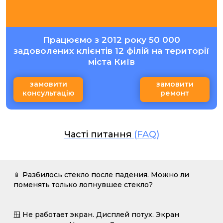
Працюємо з 2012 року 50 000
задоволених клієнтів 12 філій на території
міста Київ
замовити
замовити
консультацію
ремонт
Часті питання
(FAQ)
📱 Разбилось стекло после падения. Можно ли
поменять только лопнувшее стекло?
🪟 Не работает экран. Дисплей потух. Экран