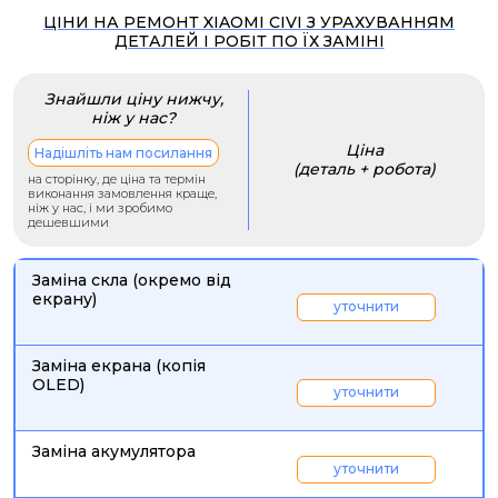
ЦІНИ НА РЕМОНТ XIAOMI CIVI З УРАХУВАННЯМ
ДЕТАЛЕЙ І РОБІТ ПО ЇХ ЗАМІНІ
Знайшли ціну нижчу,
ніж у нас?
Ціна
Надішліть нам посилання
(деталь + робота)
на сторінку, де ціна та термін
виконання замовлення краще,
ніж у нас, і ми зробимо
дешевшими
Заміна скла (окремо від
екрану)
уточнити
Заміна екрана (копія
OLED)
уточнити
Заміна акумулятора
уточнити