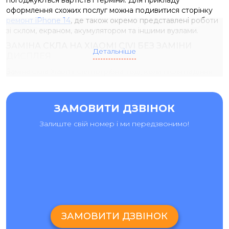
погоджуються вартість і терміни. Для прикладу
оформлення схожих послуг можна подивитися сторінку
ремонт iPhone 14
, де також окремо представлені роботи
зі склом, екраном, акумулятором та іншими вузлами.
ЗАМІНА СКЛА НА XIAOMI CIVI БЕЗ ЗАМІНИ
Детальніше
ДИСПЛЕЯ
Заміна скла Xiaomi Civi потрібна тоді, коли після падіння
або удару пошкоджене тільки зовнішнє скло, а сам
дисплейний модуль залишається справним. Якщо
зображення чітке, немає плям, смуг, мерехтіння,
ЗАМОВИТИ ДЗВІНОК
затемнень і сенсор працює по всій площі, у багатьох
випадках можна зберегти рідну матрицю та замінити
Залиште свій номер і ми передзвонимо!
лише скло. Перед ремонтом майстер перевіряє екран,
сенсор, рамку, корпус і посадку дисплейного модуля. Це
важливо, тому що навіть при невеликих тріщинах можуть
бути приховані пошкодження після удару. Якщо матриця
Xiaomi Civi не постраждала, заміна скла дозволяє
відновити зовнішній вигляд смартфона без повної заміни
екрана.
ЗАМІНА ЕКРАНА І ЗАМІНА ДИСПЛЕЯ XIAOMI CIVI
ЗАМОВИТИ ДЗВІНОК
Заміна екрана і заміна дисплея Xiaomi Civi потрібні у