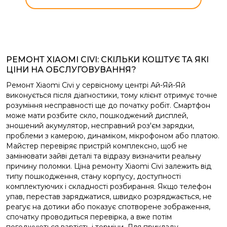
РЕМОНТ XIAOMI CIVI: СКІЛЬКИ КОШТУЄ ТА ЯКІ
ЦІНИ НА ОБСЛУГОВУВАННЯ?
Ремонт Xiaomi Civi у сервісному центрі Ай-Яй-Яй
виконується після діагностики, тому клієнт отримує точне
розуміння несправності ще до початку робіт. Смартфон
може мати розбите скло, пошкоджений дисплей,
зношений акумулятор, несправний роз'єм зарядки,
проблеми з камерою, динаміком, мікрофоном або платою.
Майстер перевіряє пристрій комплексно, щоб не
замінювати зайві деталі та відразу визначити реальну
причину поломки. Ціна ремонту Xiaomi Civi залежить від
типу пошкодження, стану корпусу, доступності
комплектуючих і складності розбирання. Якщо телефон
упав, перестав заряджатися, швидко розряджається, не
реагує на дотики або показує спотворене зображення,
спочатку проводиться перевірка, а вже потім